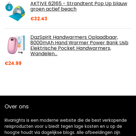
AKTIVE 62165 - Strandtent Pop Up blauw
groen actief beach
€
32.43
DazSpirit Handwarmers Oplaadbaar,
8000mAh Hand Warmer Power Bank Usb
Elektrische Pocket Handwarmers,
Wandelen…
€
24.99
Over ons
Rivanights is een moderne website die de best verkopende
reisproducten voor u biedt tegen lage kosten en u op de
hoogte houdt via dagelijkse blogs. Alle afbeeldingen zijn