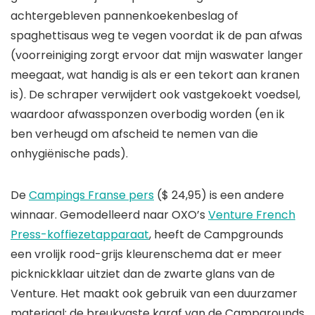
achtergebleven pannenkoekenbeslag of
spaghettisaus weg te vegen voordat ik de pan afwas
(voorreiniging zorgt ervoor dat mijn waswater langer
meegaat, wat handig is als er een tekort aan kranen
is). De schraper verwijdert ook vastgekoekt voedsel,
waardoor afwassponzen overbodig worden (en ik
ben verheugd om afscheid te nemen van die
onhygiënische pads).
De
Campings Franse pers
($ 24,95) is een andere
winnaar. Gemodelleerd naar OXO’s
Venture French
Press-koffiezetapparaat
, heeft de Campgrounds
een vrolijk rood-grijs kleurenschema dat er meer
picknickklaar uitziet dan de zwarte glans van de
Venture. Het maakt ook gebruik van een duurzamer
materiaal: de breukvaste karaf van de Campgrounds