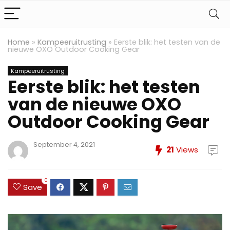
Home
»
Kampeeruitrusting
»
Eerste blik: het testen van de
nieuwe OXO Outdoor Cooking Gear
Kampeeruitrusting
Eerste blik: het testen
van de nieuwe OXO
Outdoor Cooking Gear
September 4, 2021
21
Views
0
Save