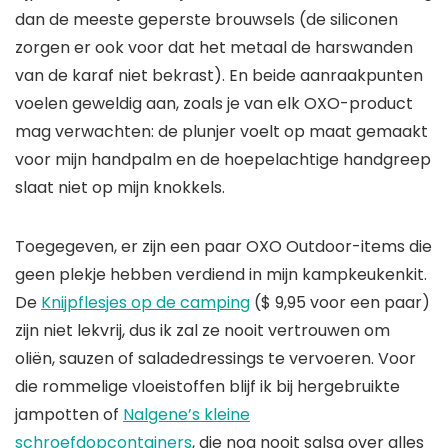
dan de meeste geperste brouwsels (de siliconen
zorgen er ook voor dat het metaal de harswanden
van de karaf niet bekrast). En beide aanraakpunten
voelen geweldig aan, zoals je van elk OXO-product
mag verwachten: de plunjer voelt op maat gemaakt
voor mijn handpalm en de hoepelachtige handgreep
slaat niet op mijn knokkels.
Toegegeven, er zijn een paar OXO Outdoor-items die
geen plekje hebben verdiend in mijn kampkeukenkit.
De
Knijpflesjes op de camping
($ 9,95 voor een paar)
zijn niet lekvrij, dus ik zal ze nooit vertrouwen om
oliën, sauzen of saladedressings te vervoeren. Voor
die rommelige vloeistoffen blijf ik bij hergebruikte
jampotten of
Nalgene’s kleine
schroefdopcontainers
, die nog nooit salsa over alles