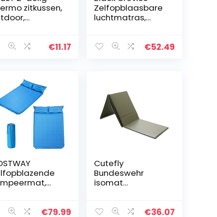
ermo zitkussen,
Zelfopblaasbare
tdoor,
luchtmatras,
vouwbaar,
zelfopblazend,
tonderlegger,
isolerende
tdoor,
slaapmat,
€
11.17
€
52.49
nderzitje,
opblaasbare
terdicht,
matras,
eelplaatsmat…
campingmatras…
OSTWAY
Cutefly
lfopblazende
Bundeswehr
ampeermat,
isomat
mfortabele
opvouwbaar
iten slaapmat
nieuw, groen
t kussens, snel
€
79.99
€
36.07