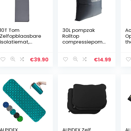
10T Tom
30L pompzak
A
Zelfopblaasbare
Rolltop
Op
isolatiemat,
compressiepomp
th
waterdicht,
zak voor UL80v2
zi
thermo-mat,
slaapmatten, 22
wa
luchtmatras
mm
is
€
39.90
€
14.99
mondstukmaat
en
Pompzak voor
campingmatten…
ALPIDEX
ALPIDEX Zelf
AU