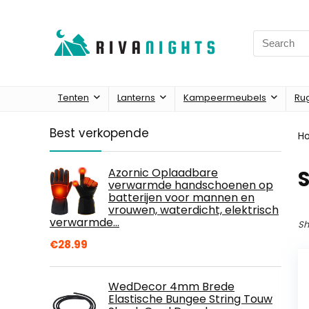
Search
for:
Tenten
Lanterns
Kampeermeubels
Ru
Best verkopende
H
Azornic Oplaadbare
verwarmde handschoenen op
batterijen voor mannen en
vrouwen, waterdicht, elektrisch
verwarmde…
Sh
€
28.99
WedDecor 4mm Brede
Elastische Bungee String Touw