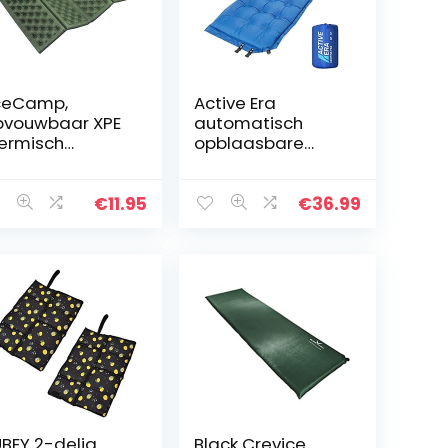
ceCamp,
Active Era
vouwbaar XPE
automatisch
ermisch
opblaasbare
tkussen,
slaapmat met
terdicht en
kussen en
olerend, in rood
luchtzakken |
€
11.95
€
36.99
 groen
lichtgewicht en
comfortabele
slaapmat van
schuim
BEY 2-delig
Black Crevice