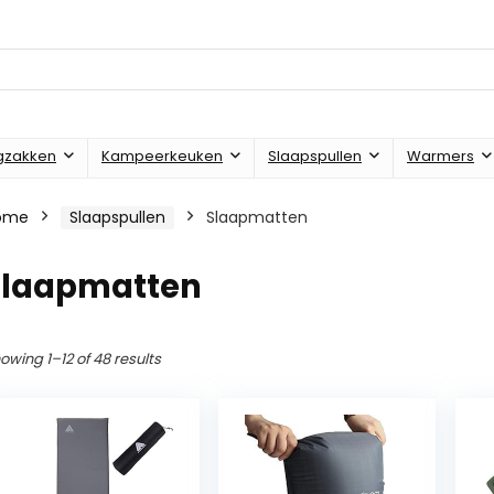
gzakken
Kampeerkeuken
Slaapspullen
Warmers
ome
Slaapspullen
Slaapmatten
Slaapmatten
owing 1–12 of 48 results