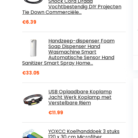
Shock Cord Draad
Vochtbestendig DIY Projecten
Tie Down Commerciële…
€
6.39
Handzeep-dispenser Foam
Soap Dispenser Hand
Wasmachine Smart
Automatische Sensor Hand
Sanitizer Smart Spray Home…
€
33.05
USB Oplaadbare Koplamp
Jacht Werk Koplamp met
Verstelbare Riem
€
11.99
YQXCC Koelhanddoek 3 stuks
120 x 30 cm Microfiber