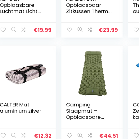
Opblaasbare
Opblaasbaar
Th
Luchtmat Licht
Zitkussen Thermo
ou
Campingmatras
Kussen 40 x 30 x
op
Airbag Slaapmat
3,8 cm Zitmat
zi
Luchtbed Outdoor
Thick Draagbaar
ou
€
19.99
€
23.99
Strand Trekking
Isolerend Outdoor
ki
Backpacking
Camping…
wa
sp
CALTER Mat
Camping
C
aluminium zilver
Slaapmat –
Ze
Opblaasbare
k
Slaapmatten,
co
Luchtmatras
bu
Slaapmat voor
me
€
12.32
€
44.51