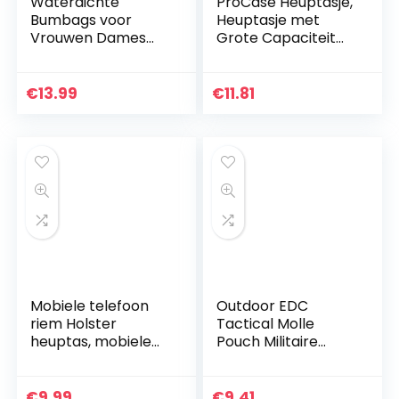
Waterdichte
ProCase Heuptasje,
Bumbags voor
Heuptasje met
Vrouwen Dames
Grote Capaciteit
Mannen Bum
voor Mannen
Heuptas met
Vrouwen voor
Reflecterende Strip
Reizen, Wandelen,
€
13.99
€
11.81
Fanny Packs voor
Hardlopen,
Wandelen Reizen…
Buitensport…
Mobiele telefoon
Outdoor EDC
riem Holster
Tactical Molle
heuptas, mobiele
Pouch Militaire
telefoon heuptas
Heuptas
voor mannen,
Gereedschapstas
5.3″/6″ universele
Houder Pakket
€
9.99
€
9.41