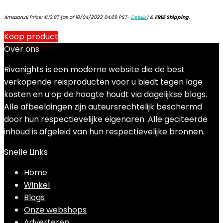
Amazon.nl Price:
€
13.97
(as of 10/04/2023 04:09 PST-
Details
)
&
FREE Shipping
.
Koop product
Over ons
Rivanights is een moderne website die de best
verkopende reisproducten voor u biedt tegen lage
kosten en u op de hoogte houdt via dagelijkse blogs.
Alle afbeeldingen zijn auteursrechtelijk beschermd
door hun respectievelijke eigenaren. Alle geciteerde
inhoud is afgeleid van hun respectievelijke bronnen.
Snelle Links
Home
Winkel
Blogs
Onze webshops
Adverteren