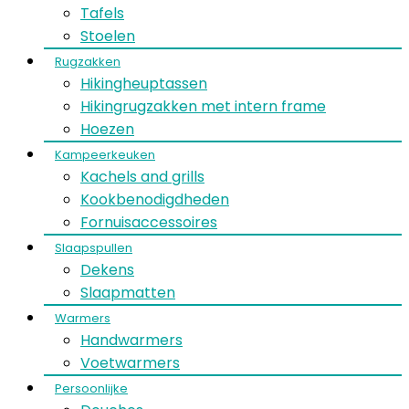
Tafels
Stoelen
Rugzakken
Hikingheuptassen
Hikingrugzakken met intern frame
Hoezen
Kampeerkeuken
Kachels and grills
Kookbenodigdheden
Fornuisaccessoires
Slaapspullen
Dekens
Slaapmatten
Warmers
Handwarmers
Voetwarmers
Persoonlijke