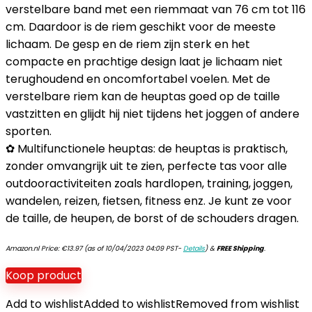
verstelbare band met een riemmaat van 76 cm tot 116
cm. Daardoor is de riem geschikt voor de meeste
lichaam. De gesp en de riem zijn sterk en het
compacte en prachtige design laat je lichaam niet
terughoudend en oncomfortabel voelen. Met de
verstelbare riem kan de heuptas goed op de taille
vastzitten en glijdt hij niet tijdens het joggen of andere
sporten.
✿ Multifunctionele heuptas: de heuptas is praktisch,
zonder omvangrijk uit te zien, perfecte tas voor alle
outdooractiviteiten zoals hardlopen, training, joggen,
wandelen, reizen, fietsen, fitness enz. Je kunt ze voor
de taille, de heupen, de borst of de schouders dragen.
Amazon.nl Price:
€
13.97
(as of 10/04/2023 04:09 PST-
Details
)
&
FREE Shipping
.
Koop product
Add to wishlist
Added to wishlist
Removed from wishlist