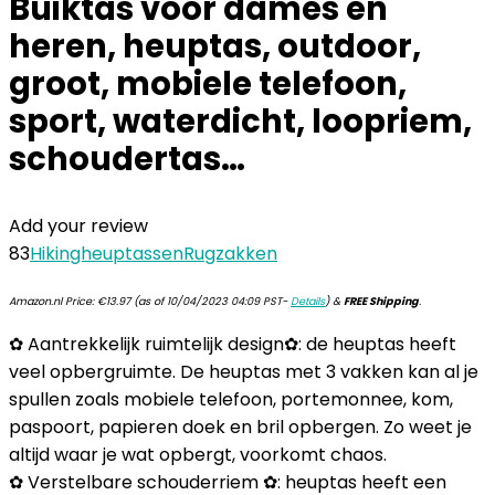
Buiktas voor dames en
heren, heuptas, outdoor,
groot, mobiele telefoon,
sport, waterdicht, loopriem,
schoudertas…
Add your review
83
Hikingheuptassen
Rugzakken
Amazon.nl Price:
€
13.97
(as of 10/04/2023 04:09 PST-
Details
)
&
FREE Shipping
.
✿ Aantrekkelijk ruimtelijk design✿: de heuptas heeft
veel opbergruimte. De heuptas met 3 vakken kan al je
spullen zoals mobiele telefoon, portemonnee, kom,
paspoort, papieren doek en bril opbergen. Zo weet je
altijd waar je wat opbergt, voorkomt chaos.
✿ Verstelbare schouderriem ✿: heuptas heeft een