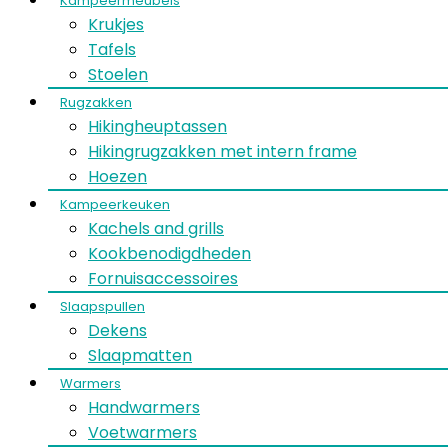
Kampeermeubels
Krukjes
Tafels
Stoelen
Rugzakken
Hikingheuptassen
Hikingrugzakken met intern frame
Hoezen
Kampeerkeuken
Kachels and grills
Kookbenodigdheden
Fornuisaccessoires
Slaapspullen
Dekens
Slaapmatten
Warmers
Handwarmers
Voetwarmers