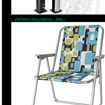
- Vierkant douchekop - Met…
€
166.30