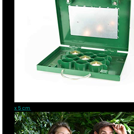
x 5 cm
€
59.89