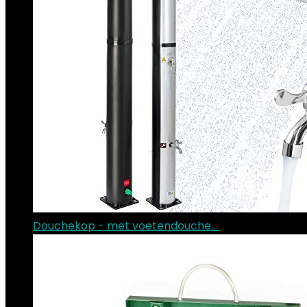
Douchekop - met voetendouche…
€
154.86