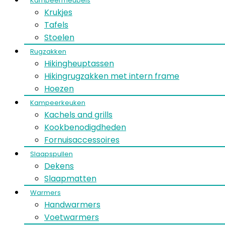
Kampeermeubels
Krukjes
Tafels
Stoelen
Rugzakken
Hikingheuptassen
Hikingrugzakken met intern frame
Hoezen
Kampeerkeuken
Kachels and grills
Kookbenodigdheden
Fornuisaccessoires
Slaapspullen
Dekens
Slaapmatten
Warmers
Handwarmers
Voetwarmers