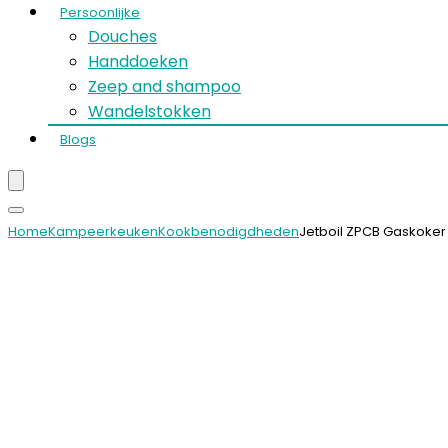
Persoonlijke
Douches
Handdoeken
Zeep and shampoo
Wandelstokken
Blogs
Home
Kampeerkeuken
Kookbenodigdheden
Jetboil ZPCB Gaskoker 