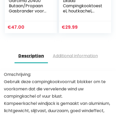
Garcima 20400
Lixada
Butaan/Propaan
Campingkooktoest
Gasbrander voor
el, houtkachel,
Paella, Zwart, 400
mini-houtkachel,
Mm
opvouwbaar,
draagbaar,
€
47.00
€
29.99
compact hobo-
kooktoestel voor
picknick…
Description
Additional information
Omschrijving:
Gebruik deze campingkookvoorruit blokker om te
voorkomen dat die vervelende wind uw
campingkachel of vuur blust.
Kampeerkachel windjack is gemaakt van aluminium,
lichtgewicht, slijtvast, duurzaam, goed windeffect,