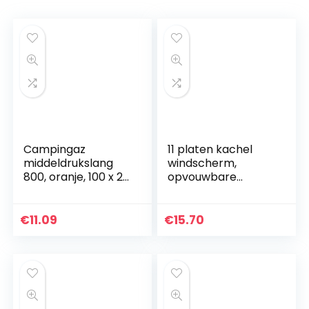
Campingaz
11 platen kachel
middeldrukslang
windscherm,
800, oranje, 100 x 2
opvouwbare
x 2 cm
camping kachel
windscherm
lichtgewicht
€
11.09
€
15.70
camping grill
accessoires