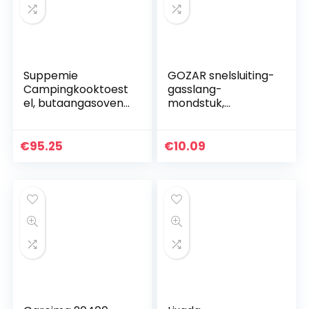
Suppemie
GOZAR snelsluiting-
Campingkooktoest
gasslang-
el, butaangasoven,
mondstuk,
cassetteoven, voor
verbindingsstuk 8
buiten en op de
mm voor camper
camping en
€
95.25
€
10.09
wandelen buiten