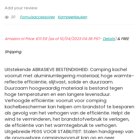
Add your review
30
Fornuisaccessoires
Kampeerkeuken
Amazon.nl Price:
€
11.59
(as of 10/04/2023 04:36 PST-
Details
)
&
FREE
Shipping
.
Uitstekende ABRASIEVE BESTENDIGHEID: Camping kachel
voorruit met aluminiumlegering materiaal, hoge warmte-
reflectie efficiëntie, slijtvast, solide en duurzaam.
Duurzaam hoogwaardig materiaal is bestand tegen
hoge temperaturen en een langere levensduur.
Verhoogde efficiëntie: voorruit voor comping
kachelbeschermer kan helpen om brandstof te besparen
als gevolg van het verhogen van de efficiëntie. Helpt de
wind te verminderen, het brandstofverbruik te verlagen,
de efficiëntie van het warmtegebruik te verhogen.
Uitgebreide PEGS VOOR STABILITEIT: Stalen handgreep van
de opvouwbare campingvoorruit kan op en neer