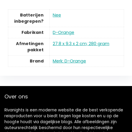
Batterijen
Nee
inbegrepen?
Fabrikant
D-Orange
Afmetingen
27.8 x 9.3 x 2 cm; 280 gram
pakket
Brand
Merk: D-Orange
Over ons
Rivanights is een moderne website die de best verkopende
reisproducten voor u biedt tegen lage kosten en u op de
hoogte houdt via dagelijkse blogs. Alle afbeeldingen zijn
auteursrechtelijk beschermd door hun respectievelijke