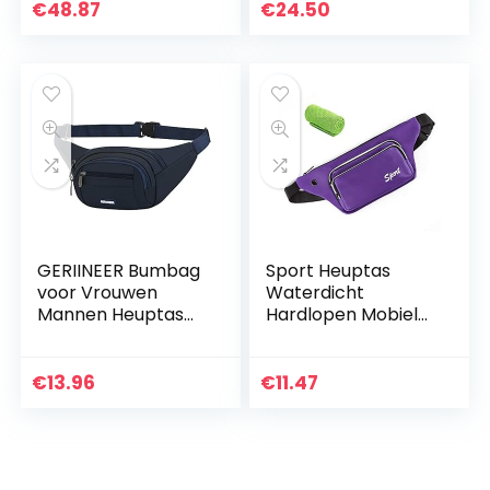
€
48.87
€
24.50
GERIINEER Bumbag
Sport Heuptas
voor Vrouwen
Waterdicht
Mannen Heuptas
Hardlopen Mobiele
Fanny Packs met 4
Telefoon Tas
Zakken met
Schoudertas
ritssluiting
Dames Heren
€
13.96
€
11.47
Waterdichte
Running Belt Band
Running Bumbags…
Tas Telefoontas –
voor…