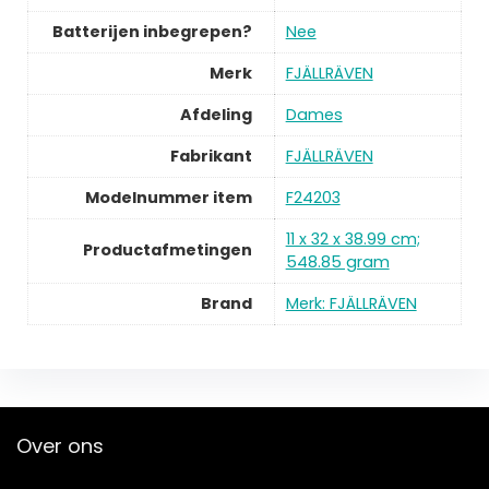
Batterijen inbegrepen?
Nee
Merk
FJÄLLRÄVEN
Afdeling
Dames
Fabrikant
FJÄLLRÄVEN
Modelnummer item
F24203
11 x 32 x 38.99 cm;
Productafmetingen
548.85 gram
Brand
Merk: FJÄLLRÄVEN
Over ons