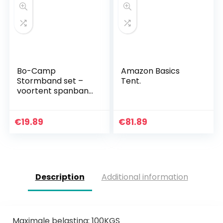
Bo-Camp
Amazon Basics
Stormband set –
Tent.
voortent spanband
luifels
stormbeveiliging
caravan camping
€
19.89
€
81.89
13 m
Description
Additional information
Maximale belasting: 100KGS