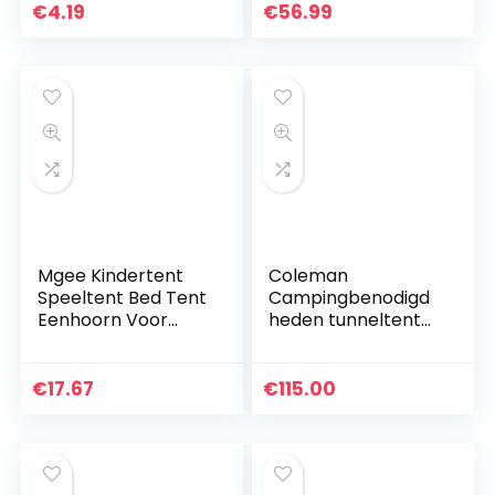
tenten, rugzakken,
lucht
€
4.19
€
56.99
luifels, boten en
opblaasbare…
Mgee Kindertent
Coleman
Speeltent Bed Tent
Campingbenodigd
Eenhoorn Voor
heden tunneltent
Kinderen,
Tasman 2, 37332
Opvouwbare
Indoor Pop-Up
€
17.67
€
115.00
Tent Voor
Slaapkamerdecora
tie…