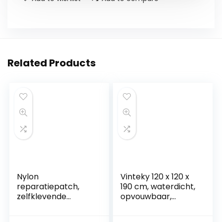
Related Products
Nylon
Vinteky 120 x 120 x
reparatiepatch,
190 cm, waterdicht,
zelfklevende
opvouwbaar,
sticker voor het
draagbaar, voor
repareren van
privacy in de open