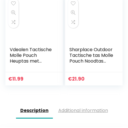
Vdealen Tactische
Sharplace Outdoor
Molle Pouch
Tactische tas Molle
Heuptas met
Pouch Noodtas
Mobiele Telefoon
Utility Bag
Holster Houder
€
11.99
€
21.90
Description
Additional information