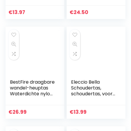
sport, waterdicht,
loopriem,
€
13.97
€
24.50
schoudertas…
BestFire draagbare
Eleccio Bella
wandel-heuptas
Schoudertas,
Waterdichte nylon
schoudertas, voor
heuptas Hardlopen
sport,
Wandel-heuptas
multifunctioneel,
Multifunctionele
voor heren, 1,3 l
€
26.99
€
13.99
bidonhouder…