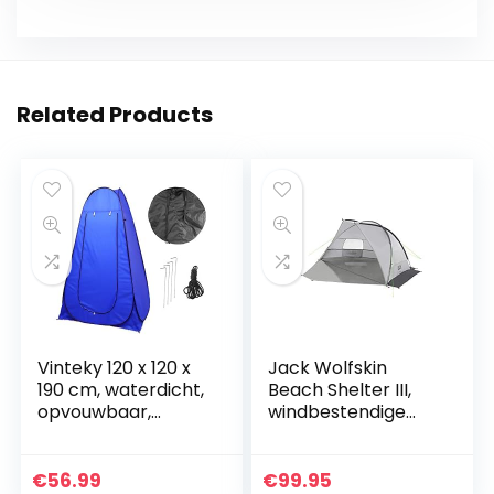
Related Products
Vinteky 120 x 120 x
Jack Wolfskin
190 cm, waterdicht,
Beach Shelter III,
opvouwbaar,
windbestendige
draagbaar, voor
strandtent met uv-
privacy in de open
beschermingsfact
lucht
or 50+, strandtent
€
56.99
€
99.95