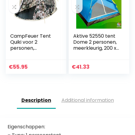
CampFeuer Tent
Aktive 52550 tent
Quiki voor 2
Dome 2 personen,
personen,
meerkleurig, 200 x
werptent opbouw
120 x 100 cm
in 2 seconden,
waterafstotend,
€
55.95
€
41.33
sneltent voor
festival, camping
en…
Description
Additional information
Eigenschappen: