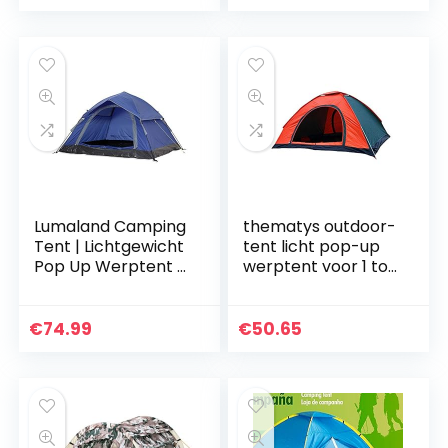
voor 2 tot 3…
Lumaland Camping
thematys outdoor-
Tent | Lichtgewicht
tent licht pop-up
Pop Up Werptent |
werptent voor 1 tot
2-3 Persoon
2 personen tent
Koepeltent |
camping festival
Trekking & Festival
tweede tent met
€
74.99
€
50.65
Iglo Tent |
draagtas
Seconden…