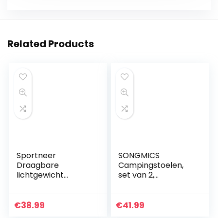
Related Products
Sportneer
SONGMICS
Draagbare
Campingstoelen,
lichtgewicht
set van 2,
vouwstoel, picknick,
klapstoelen,
campingstoel
outdoor stoelen
met armleuningen
€
38.99
€
41.99
en drinkhouder,