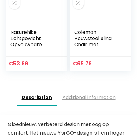
Naturehike
Coleman
Lichtgewicht
Vouwstoel Sling
Opvouwbare
Chair met
Campingstoel met
aluminium frame
Rugkussen,
om te relaxen,
Outdoor
campingstoel met
€
53.99
€
65.79
Draagbaar
armleuningen en
Vissersstoel met
hoge rugleuning…
Transporttas voor…
Description
Additional information
Gloednieuw, verbeterd design met oog op
comfort. Het nieuwe Yisi GO-design is 1 cm hoger