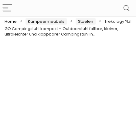
Home
Kampeermeubels
Stoelen
Trekology YIZI
GO Campingstuhl kompakt – Outdoorstuhl faltbar, kleiner,
ultraleichter und klappbarer Campingstuhl in…