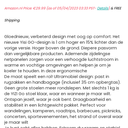
Amazon.nl Price:
€
29.99
(as of 05/04/2023 03:33 PST-
Details
)
&
FREE
Shipping
.
Gloednieuw, verbeterd design met oog op comfort. Het
nieuwe Yisi GO-design is 1 cm hoger en 15% lichter dan de
vorige versie. Hoger boven de grond. Diepere pasvorm
dan vergelijkbare producten. Ademende zijdelingse
netpanelen zorgen voor een verhoogde luchtstroom in
warme en vochtige omgevingen en helpen je om je
koeler te houden. In deze ergonomische
De maat speelt een rol! Ultramobiel design: past in
rugzakken en handbagage (inclusief 35 cm opbergtas).
Geen grote stoelen meer rondslepen. Met slechts 1 kg is
de YIZI Go stoel klaar, waar en wanneer je maar wilt.
Ontspan jezelf, waar je ook bent. Draagbaarheid en
stabiliteit in een lichtgewicht pakket. Perfect voor
wandelingen, kamperen, roadtrips, barbecues, picknicks,
concerten, sportevenementen, het strand of overal waar
je maar wilt