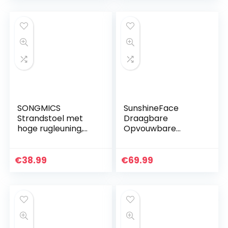
stevig frame…
SONGMICS
SunshineFace
Strandstoel met
Draagbare
hoge rugleuning,
Opvouwbare
draagbare
Rugleuningstoel
klapstoel,
Buiten Wandelen
inklapbare
Camping Vissen
€
38.99
€
69.99
campingstoel,
Picknick Kruk Stoel
opvouwbaar, licht,
comfortabel…