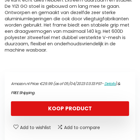
Je kunt echt alles hebben. Extreem duurzaam en stabiel.
De YIZI GO stoel is gebouwd om lang mee te gaan.
Ontworpen en gemaakt van dezelfde zeer sterke
aluminiumlegeringen die ook door vliegtuigfabrikanten
worden gebruikt. Het frame biedt een stabiele grip met
een draagvermogen van maximaal 140 kg. Het 600D
polyester zitweefsel met dubbel versterkte V-mesh is
duurzaam, flexibel en onderhoudsvriendelijk in de
machine wasbaar.
Amazon.nl Price:
€
29.99
(as of 05/04/2023 03:33 PST-
Details
)
&
FREE Shipping
.
KOOP PRODUCT
Add to wishlist
Add to compare