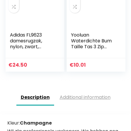
Adidas FL9623
Yooluan
damesrugzak,
Waterdichte Bum
nylon, zwart,
Taille Tas 3 Zip
eenheidsmaat
Zakken Reizen
Wandelen Outdoor
Sport Bum Bag
€
24.50
€
10.01
Vakantie Geld Hip
Pouch Pack…
Description
Additional information
Kleur:
Champagne