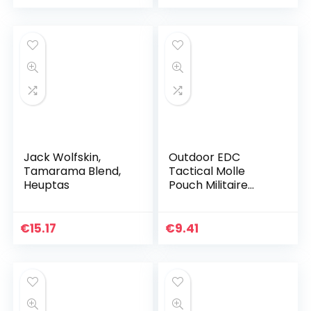
Jack Wolfskin,
Outdoor EDC
Tamarama Blend,
Tactical Molle
Heuptas
Pouch Militaire
Heuptas
Gereedschapstas
Houder Pakket
€
15.17
€
9.41
voor Sport,
Wandelen,
Trekking…