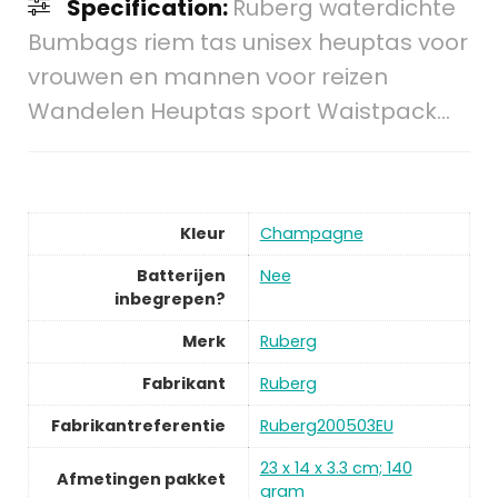
Specification:
Ruberg waterdichte
Bumbags riem tas unisex heuptas voor
vrouwen en mannen voor reizen
Wandelen Heuptas sport Waistpack…
Kleur
Champagne
Batterijen
Nee
inbegrepen?
Merk
Ruberg
Fabrikant
Ruberg
Fabrikantreferentie
Ruberg200503EU
23 x 14 x 3.3 cm; 140
Afmetingen pakket
gram