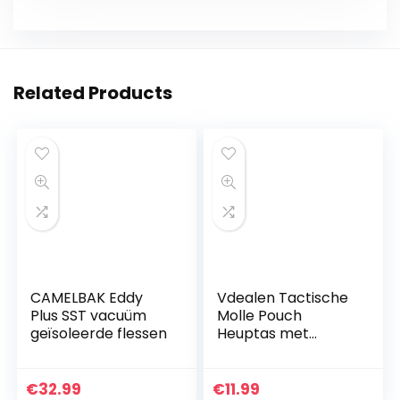
Related Products
CAMELBAK Eddy
Vdealen Tactische
Plus SST vacuüm
Molle Pouch
geïsoleerde flessen
Heuptas met
Mobiele Telefoon
Holster Houder
€
32.99
€
11.99