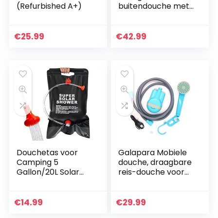
(Refurbished A+)
buitendouche met
4400 mAh batterij,
USB-oplader, voor
kamperen,
€
25.99
€
42.99
wandelen, reizen,
tuin, strand…
Douchetas voor
Galapara Mobiele
Camping 5
douche, draagbare
Gallon/20L Solar
reis-douche voor
Draagbare Douche
binnen en buiten,
Tas met aan/uit
USB, oplaadbaar,
schakelaar Slang
voor het zwembad,
€
14.99
€
29.99
en Douchekop voor
voor reizen…