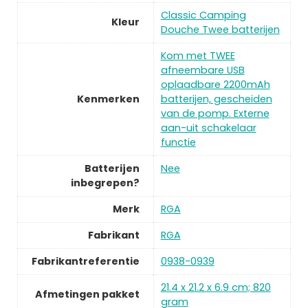
Classic Camping
Kleur
Douche Twee batterijen
Kom met TWEE
afneembare USB
oplaadbare 2200mAh
Kenmerken
batterijen, gescheiden
van de pomp. Externe
aan-uit schakelaar
functie
Batterijen
Nee
inbegrepen?
Merk
RGA
Fabrikant
RGA
Fabrikantreferentie
0938-0939
21.4 x 21.2 x 6.9 cm; 820
Afmetingen pakket
gram