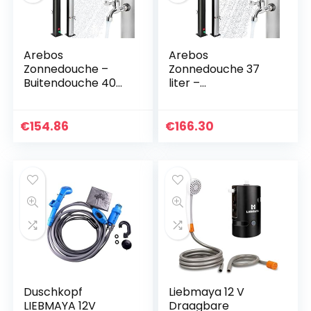
Arebos
Arebos
Zonnedouche –
Zonnedouche 37
Buitendouche 40
liter –
liter – 220cm – met
Buitendouche
geïntegreerde
199cm –
thermometer –
Tuindouche met
€
154.86
€
166.30
Ronde Douchekop
geïntegreerde
– met
thermometer –
voetendouche…
Vierkant
douchekop – Met…
Duschkopf
Liebmaya 12 V
LIEBMAYA 12V
Draagbare