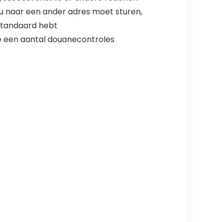
s u naar een ander adres moet sturen,
 standaard hebt
e een aantal douanecontroles