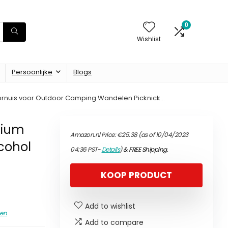
0
Wishlist
Persoonlijke
Blogs
l Fornuis voor Outdoor Camping Wandelen Picknick…
anium
Amazon.nl Price:
€
25.38
(as of 10/04/2023
cohol
04:36 PST-
Details
)
&
FREE Shipping
.
KOOP PRODUCT
Add to wishlist
en
Add to compare