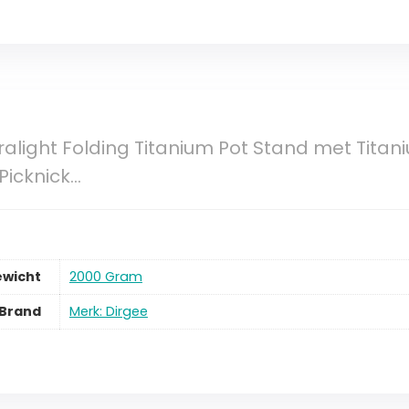
ralight Folding Titanium Pot Stand met Titani
icknick…
ewicht
2000 Gram
Brand
Merk: Dirgee