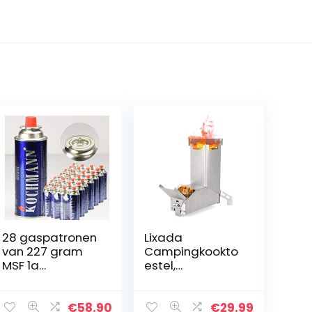
28 gaspatronen
Lixada
van 227 gram
Campingkookto
MSF 1a
estel,
Kochmann
houtkachel,
mini-houtkachel,
opvouwbaar,
€
58.90
€
29.99