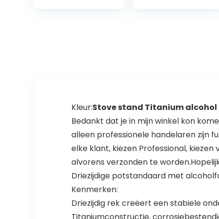
Outdoor
s,
Gasfornuis
afvlamapparat
Windscherm 15
en,
Cm
onkruidverdelge
rs met 3/8 inch…
Kleur:
Stove stand Titanium alcohol
Bedankt dat je in mijn winkel kon kom
alleen professionele handelaren zijn f
elke klant, kiezen Professional, kieze
alvorens verzonden te worden.Hopelij
Driezijdige potstandaard met alcoholf
Kenmerken:
Driezijdig rek creëert een stabiele on
Titaniumconstructie, corrosiebestendig