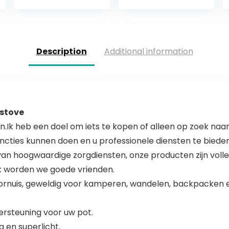
Opvouwbare
Rugzak
Brander, Voorruit
Outdoor
Camping…
Description
Additional information
 stove
en.Ik heb een doel om iets te kopen of alleen op zoek na
uncties kunnen doen en u professionele diensten te bieden
n van hoogwaardige zorgdiensten, onze producten zijn vol
k worden we goede vrienden.
ornuis, geweldig voor kamperen, wandelen, backpacken e
dersteuning voor uw pot.
 en superlicht.