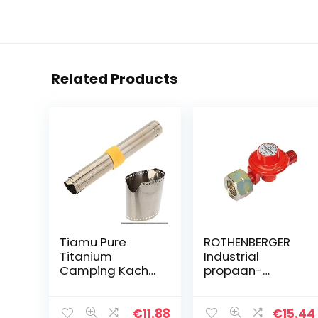
Related Products
Tiamu Pure
ROTHENBERGER
Titanium
Industrial
Camping Kachel
propaan-
Windscherm
constante
Camping Kachel
regelaar voor
Windscherm
opwarmbrander
€
11.88
€
15.44