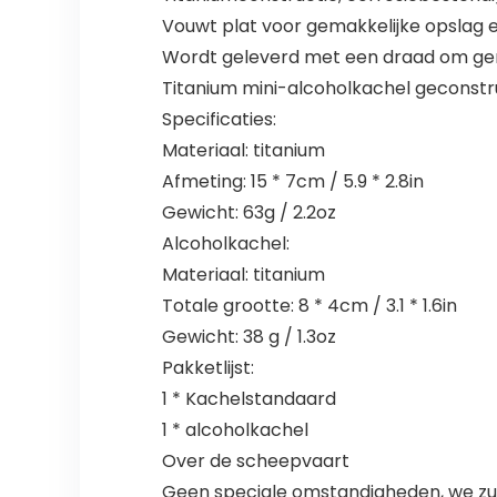
Vouwt plat voor gemakkelijke opslag e
Wordt geleverd met een draad om gema
Titanium mini-alcoholkachel geconstr
Specificaties:
Materiaal: titanium
Afmeting: 15 * 7cm / 5.9 * 2.8in
Gewicht: 63g / 2.2oz
Alcoholkachel:
Materiaal: titanium
Totale grootte: 8 * 4cm / 3.1 * 1.6in
Gewicht: 38 g / 1.3oz
Pakketlijst:
1 * Kachelstandaard
1 * alcoholkachel
Over de scheepvaart
Geen speciale omstandigheden, we zull