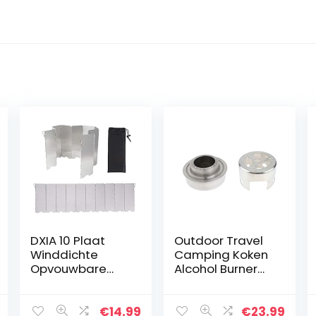
DXIA 10 Plaat
Outdoor Travel
Winddichte
Camping Koken
Opvouwbare
Alcohol Burner
Aluminium,
Spirit Fornuis
Opvouwbare
Voorruit Stand
Brander Voorruit,
voor Draagbare
€
14.99
€
23.99