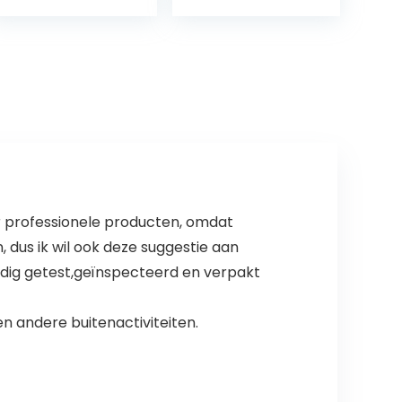
draagbaar,
compact hobo-
kooktoestel voor
picknick…
ar professionele producten, omdat
, dus ik wil ook deze suggestie aan
ledig getest,geïnspecteerd en verpakt
n andere buitenactiviteiten.