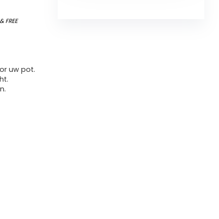
&
FREE
oor uw pot.
ht.
n.