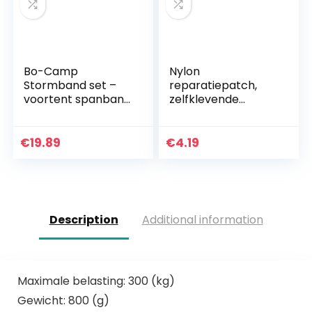
Bo-Camp
Nylon
Stormband set –
reparatiepatch,
voortent spanband
zelfklevende
luifels
sticker voor het
stormbeveiliging
repareren van
caravan camping
tenten, rugzakken,
€
19.89
€
4.19
13 m
luifels, boten en
opblaasbare…
Description
Additional information
Maximale belasting: 300 (kg)
Gewicht: 800 (g)