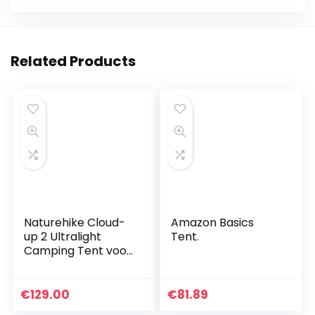
Related Products
Naturehike Cloud-
Amazon Basics
up 2 Ultralight
Tent.
Camping Tent voor
2 Personen –
Waterdichte
Dubbellaags
€
129.00
€
81.89
Backpacking Tent