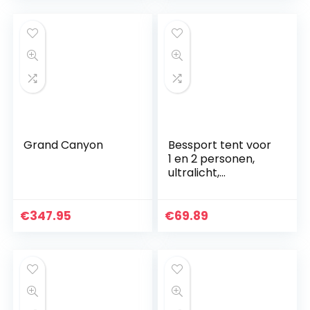
4 Seizoenen
Grand Canyon
Bessport tent voor
1 en 2 personen,
ultralicht,
waterdicht, 3-4
seizoenen, voor
trekking, outdoor,
€
347.95
€
69.89
festival, camping…