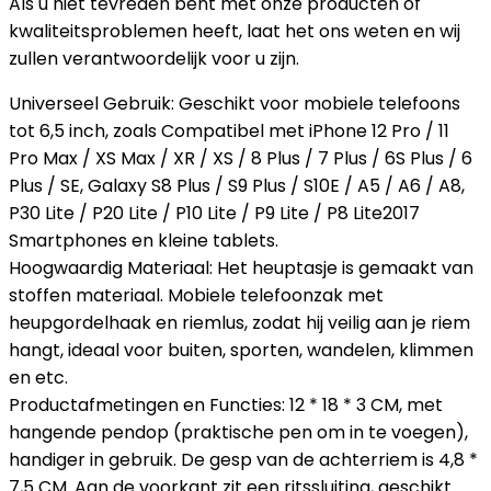
Als u niet tevreden bent met onze producten of
kwaliteitsproblemen heeft, laat het ons weten en wij
zullen verantwoordelijk voor u zijn.
Universeel Gebruik: Geschikt voor mobiele telefoons
tot 6,5 inch, zoals Compatibel met iPhone 12 Pro / 11
Pro Max / XS Max / XR / XS / 8 Plus / 7 Plus / 6S Plus / 6
Plus / SE, Galaxy S8 Plus / S9 Plus / S10E / A5 / A6 / A8,
P30 Lite / P20 Lite / P10 Lite / P9 Lite / P8 Lite2017
Smartphones en kleine tablets.
Hoogwaardig Materiaal: Het heuptasje is gemaakt van
stoffen materiaal. Mobiele telefoonzak met
heupgordelhaak en riemlus, zodat hij veilig aan je riem
hangt, ideaal voor buiten, sporten, wandelen, klimmen
en etc.
Productafmetingen en Functies: 12 * 18 * 3 CM, met
hangende pendop (praktische pen om in te voegen),
handiger in gebruik. De gesp van de achterriem is 4,8 *
7,5 CM. Aan de voorkant zit een ritssluiting, geschikt