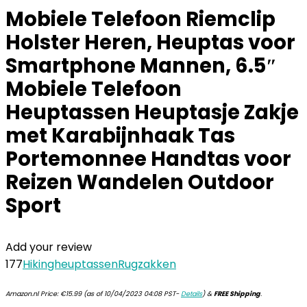
Mobiele Telefoon Riemclip
Holster Heren, Heuptas voor
Smartphone Mannen, 6.5″
Mobiele Telefoon
Heuptassen Heuptasje Zakje
met Karabijnhaak Tas
Portemonnee Handtas voor
Reizen Wandelen Outdoor
Sport
Add your review
177
Hikingheuptassen
Rugzakken
Amazon.nl Price:
€
15.99
(as of 10/04/2023 04:08 PST-
Details
)
&
FREE Shipping
.