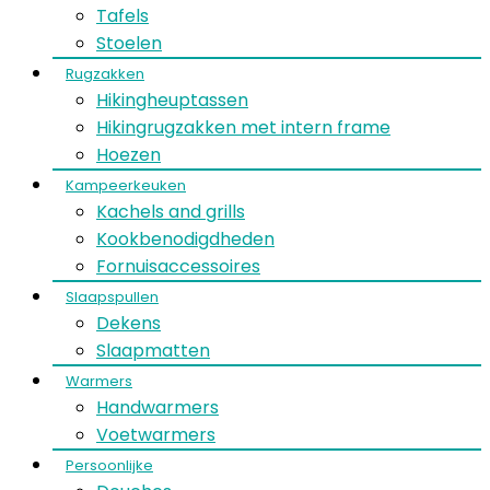
Tafels
Stoelen
Rugzakken
Hikingheuptassen
Hikingrugzakken met intern frame
Hoezen
Kampeerkeuken
Kachels and grills
Kookbenodigdheden
Fornuisaccessoires
Slaapspullen
Dekens
Slaapmatten
Warmers
Handwarmers
Voetwarmers
Persoonlijke