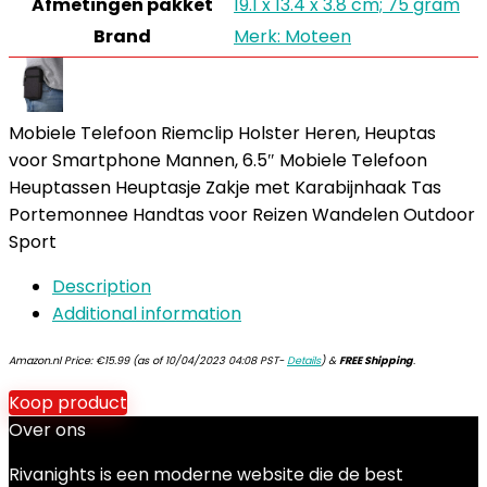
Afmetingen pakket
19.1 x 13.4 x 3.8 cm; 75 gram
Brand
Merk: Moteen
Mobiele Telefoon Riemclip Holster Heren, Heuptas
voor Smartphone Mannen, 6.5″ Mobiele Telefoon
Heuptassen Heuptasje Zakje met Karabijnhaak Tas
Portemonnee Handtas voor Reizen Wandelen Outdoor
Sport
Description
Additional information
Amazon.nl Price:
€
15.99
(as of 10/04/2023 04:08 PST-
Details
)
&
FREE Shipping
.
Koop product
Over ons
Rivanights is een moderne website die de best