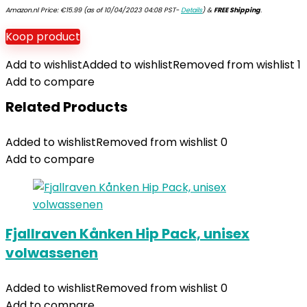
Amazon.nl Price:
€
15.99
(as of 10/04/2023 04:08 PST-
Details
)
&
FREE Shipping
.
Koop product
Add to wishlist
Added to wishlist
Removed from wishlist
1
Add to compare
Related Products
Added to wishlist
Removed from wishlist
0
Add to compare
Fjallraven Kånken Hip Pack, unisex
volwassenen
Added to wishlist
Removed from wishlist
0
Add to compare