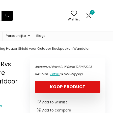
0
Wishlist
Persoonlijke
Blogs
ing Heater Shield voor Outdoor Backpacken Wandelen
 Rvs
Amazon.nl Price:
€
21.01
(as of 10/04/2023
re
04:37 PST-
Details
)
&
FREE Shipping
.
utdoor
KOOP PRODUCT
Add to wishlist
n
Add to compare