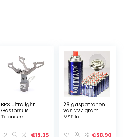
BRS Ultralight
28 gaspatronen
Gasfornuis
van 227 gram
Titanium
MSF 1a
Legering
Kochmann
Campingkachel
Outdoor Fornuis
€
19.95
€
58.90