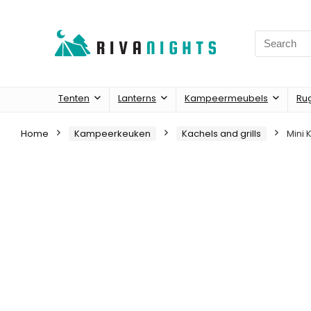
Search
for:
Tenten
Lanterns
Kampeermeubels
Ru
Home
Kampeerkeuken
Kachels and grills
Mini