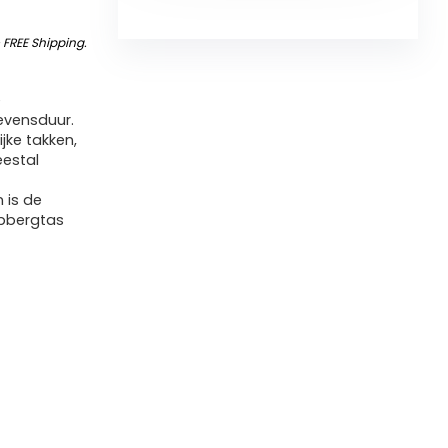
&
FREE Shipping
.
e
evensduur.
jke takken,
eestal
 is de
opbergtas