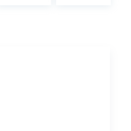
Mini Draagbare
Rugzak
Gasfornuis
Alleen 26g…