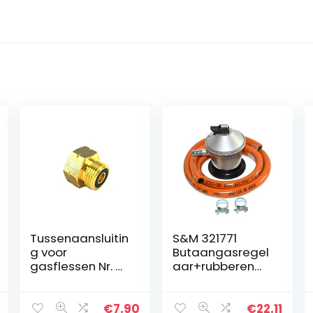
Tussenaansluitin
S&M 321771
g voor
Butaangasregel
gasflessen Nr. 4
aar+rubberen
KLF (G.12) x IG
slang 1,5 m+2
W21,8 x 1/14 LH –
klemmen,
Duitse uitvoering
grijs/oranje
€
7.90
€
22.11