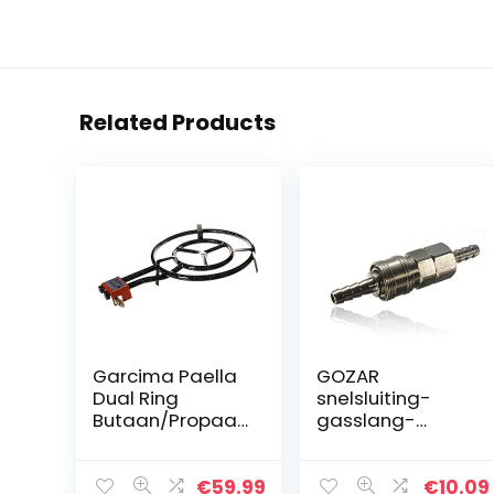
Related Products
Garcima Paella
GOZAR
Dual Ring
snelsluiting-
Butaan/Propaan
gasslang-
Gasbrander,
mondstuk,
Zwart, 50 cm
verbindingsstuk
8 mm voor
€
59.99
€
10.09