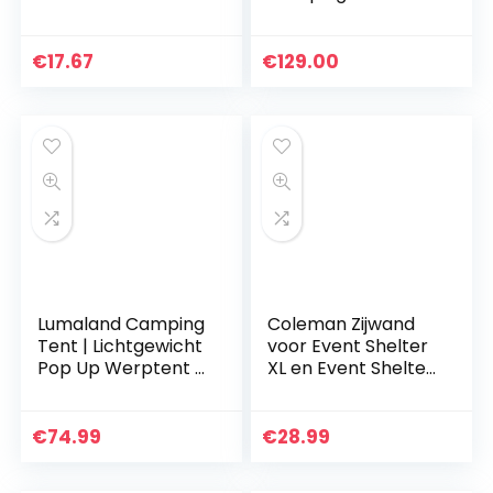
Kinderen,
2 Personen –
Opvouwbare
Waterdichte
Indoor Pop-Up
Dubbellaags
€
17.67
€
129.00
Tent Voor
Backpacking Tent
Slaapkamerdecora
4 Seizoenen
tie…
Lumaland Camping
Coleman Zijwand
Tent | Lichtgewicht
voor Event Shelter
Pop Up Werptent |
XL en Event Shelter
2-3 Persoon
Pro XL 4,5 x 4,5 m,
Koepeltent |
paviljoen zijpaneel,
Trekking & Festival
zonwering…
€
74.99
€
28.99
Iglo Tent |
Seconden…