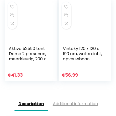
Aktive 52550 tent
Vinteky 120 x 120 x
Dome 2 personen,
190 cm, waterdicht,
meerkleurig, 200 x
opvouwbaar,
120 x 100 cm
draagbaar, voor
privacy in de open
lucht
€
41.33
€
56.99
Description
Additional information