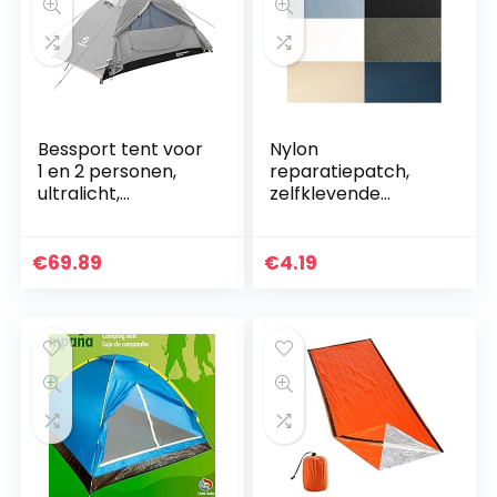
Bessport tent voor
Nylon
1 en 2 personen,
reparatiepatch,
ultralicht,
zelfklevende
waterdicht, 3-4
sticker voor het
seizoenen, voor
repareren van
trekking, outdoor,
tenten, rugzakken,
€
69.89
€
4.19
festival, camping…
luifels, boten en
opblaasbare…