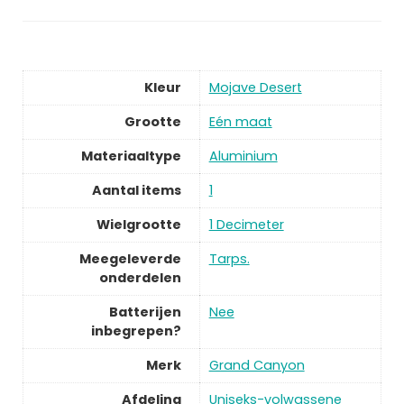
Kleur
Mojave Desert
Grootte
Eén maat
Materiaaltype
Aluminium
Aantal items
1
Wielgrootte
1 Decimeter
Meegeleverde
Tarps.
onderdelen
Batterijen
Nee
inbegrepen?
Merk
Grand Canyon
Afdeling
Uniseks-volwassene