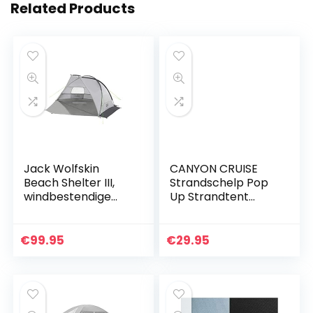
Related Products
Jack Wolfskin
CANYON CRUISE
Beach Shelter III,
Strandschelp Pop
windbestendige
Up Strandtent
strandtent met uv-
Windscherm aan
beschermingsfact
het Strand
or 50+, strandtent
Werptent
€
99.95
€
29.95
voor 2 tot 3…
Bliksemsnelle
Zelfopzettende
Zonnezeil…