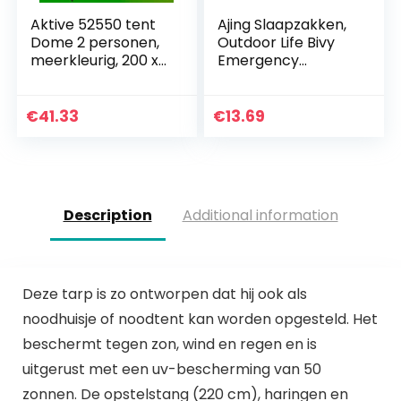
Aktive 52550 tent
Ajing Slaapzakken,
Dome 2 personen,
Outdoor Life Bivy
meerkleurig, 200 x
Emergency
120 x 100 cm
Thermische
Slaapzak Houd
Warm Waterdicht
€
41.33
€
13.69
Mywater
Emergency EHBO
Blanke…
Description
Additional information
Deze tarp is zo ontworpen dat hij ook als
noodhuisje of noodtent kan worden opgesteld. Het
beschermt tegen zon, wind en regen en is
uitgerust met een uv-bescherming van 50
zonnen. De opstelstang (220 cm), haringen en