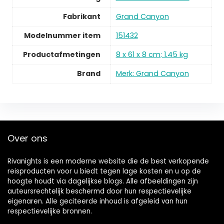
Fabrikant
Grand Canyon
Modelnummer item
151432
Productafmetingen
8 x 61 x 8 cm; 1.45 kg
Brand
Merk: Grand Canyon
Over ons
Rivanights is een moderne website die de best verkopende
reisproducten voor u biedt tegen lage kosten en u op de
hoogte houdt via dagelijkse blogs. Alle afbeeldingen zijn
auteursrechtelijk beschermd door hun respectievelijke
eigenaren. Alle geciteerde inhoud is afgeleid van hun
respectievelijke bronnen.