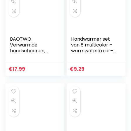
BAOTWO
Handwarmer set
Verwarmde
van 8 multicolor –
handschoenen,
warmwaterkruik –
verwarmde
handwarmer
handschoenen
verwarmingspad
voor mannen en
warmtepad
€
17.99
€
9.29
vrouwen,
Firebag
elektrische
verwarmingshands
choenen…