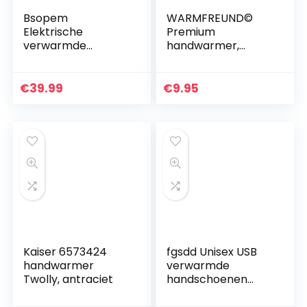
Bsopem
WARMFREUND©
Elektrische
Premium
verwarmde
handwarmer,
handschoenen,
warmwaterkruik,
waterdichte
verbeterd concept
oplaadbare warme
2021, langdurige
€
39.99
€
9.95
thermische
warmte voor koude
handschoenen met
handen,
touchscreen
zakwarmer…
functie…
Kaiser 6573424
fgsdd Unisex USB
handwarmer
verwarmde
Twolly, antraciet
handschoenen
winter handen
warme