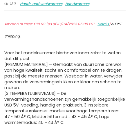
180
Hand- and voetwarmers
Handwarmers
Amazon.nl Price:
€
19.99
(as of 10/04/2023 05:05 PST-
Details
)
&
FREE
Shipping
.
Voer het modelnummer hierboven inom zeker te weten
dat dit past.
[PREMIUM MATERIAAL] – Gemaakt van duurzame breiwol
van hoge kwaliteit, zacht en comfortabel om te dragen,
past bij de meeste mensen. Wasbaar in water, verwijder
gewoon de verwarmingsstukken en klaar om schoon te
maken.
[3 TEMPERATUURNIVEAUS] – De
verwarmingshandschoenen zijn gemakkelijk toegankelijke
USB 5V-voeding, handig en praktisch. 3 instelbare
temperatuurniveaus: modus voor hoge temperaturen:
47 ~ 50 Â° C; Middenhittemod .: 43 ~ 45 Â° C; Lage
warmtemodus: 40 ~ 43 Â° C.