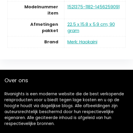
Modelnummer
1521375-1182-1456259091
item
Afmetingen
22.5 x 15.8 x 5.9 cm; 90
pakket
gram
Brand
Merk: Haokaini
Over ons
Rivanights is een moderne website die de best verkopende
reisproducten voor u biedt tegen lage kosten en u op de
hoogte houdt via dagelijkse blogs. Alle afbeeldingen zijn
auteursrechtelijk beschermd door hun respectievelijke
eigenaren. Alle geciteerde inhoud is afgeleid van hun
respectievelijke bronnen.