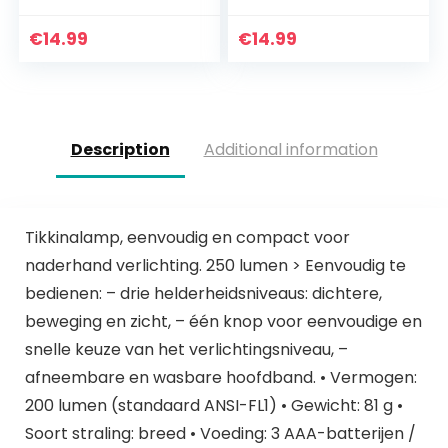
bewegingssensor,
USB oplaadbaar
zeer helder,
1200Mah
€
14.99
€
14.99
waterdichte
hoofdlamp, 8
hoofdlamp met
verlichtingmodes,
2000 lumen en…
150lm…
Description
Additional information
Tikkinalamp, eenvoudig en compact voor
naderhand verlichting. 250 lumen > Eenvoudig te
bedienen: – drie helderheidsniveaus: dichtere,
beweging en zicht, – één knop voor eenvoudige en
snelle keuze van het verlichtingsniveau, –
afneembare en wasbare hoofdband. • Vermogen:
200 lumen (standaard ANSI-FL1) • Gewicht: 81 g •
Soort straling: breed • Voeding: 3 AAA-batterijen /