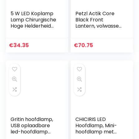
5 W LED Koplamp
Petzl Actik Core
Lamp Chirurgische
Black Front
Hoge Helderheid
Lantern, volwassen
Koplamp met Filter
unisex lamp, enkele
Plug in Type 008
maat
Voor
€
34.35
€
70.75
Tandheelkundige
Loupes…
Gritin hoofdlamp,
CHICIRIS LED
USB oplaadbare
Hoofdlamp, Mini-
led-hoofdlamp
hoofdlamp met
met
Bewegingssensor,