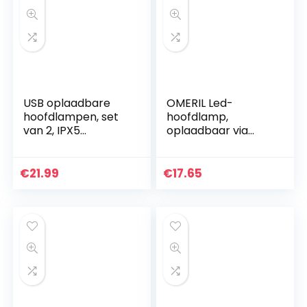
USB oplaadbare
OMERIL Led-
hoofdlampen, set
hoofdlamp,
van 2, IPX5
oplaadbaar via
waterdicht voor
USB, hoofdlamp,
vissen, hardlopen,
zeer helder,
kamperen,
waterdicht, mini-
€
21.99
€
17.65
wandelen
hoofdlamp, rood
licht voor joggen…