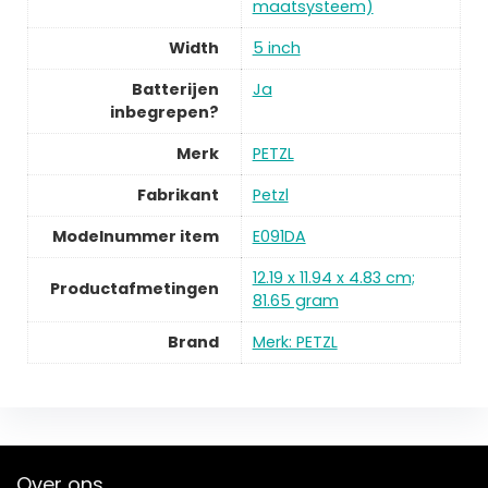
maatsysteem)
Width
5 inch
Batterijen
Ja
inbegrepen?
Merk
PETZL
Fabrikant
Petzl
Modelnummer item
E091DA
12.19 x 11.94 x 4.83 cm;
Productafmetingen
81.65 gram
Brand
Merk: PETZL
Over ons