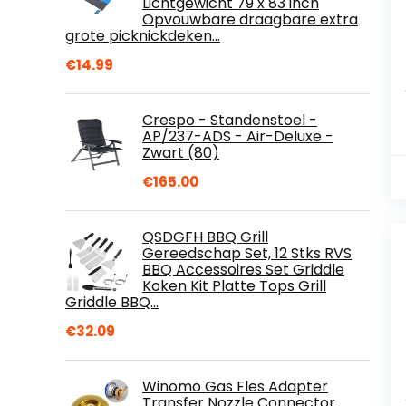
Lichtgewicht 79 x 83 inch
Opvouwbare draagbare extra
grote picknickdeken…
€
14.99
Crespo - Standenstoel -
AP/237-ADS - Air-Deluxe -
Zwart (80)
€
165.00
QSDGFH BBQ Grill
Gereedschap Set, 12 Stks RVS
BBQ Accessoires Set Griddle
Koken Kit Platte Tops Grill
Griddle BBQ…
€
32.09
Winomo Gas Fles Adapter
Transfer Nozzle Connector