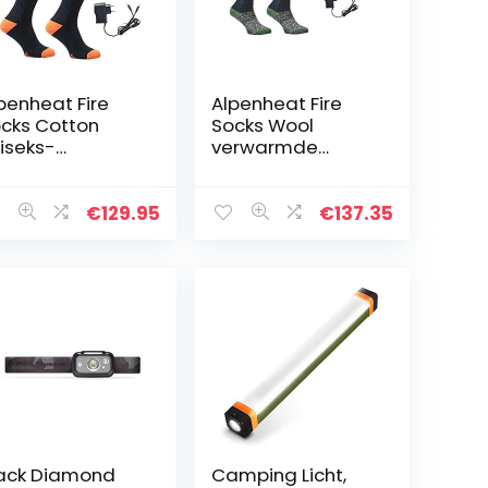
penheat Fire
Alpenheat Fire
cks Cotton
Socks Wool
iseks-
verwarmde
lwassene
sokken, uniseks,
erwarmde
volwassenen
kken
€
129.95
€
137.35
ack Diamond
Camping Licht,