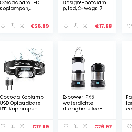
Oplaadbare LED
Design!Hoofdlam
Koplampen,
p, led, 2-wegs, 7
Hoofdlamp 13000
modi, 1000 lumen,
Lumen
super helder,
Waterdichte
USB-oplaadbaar,
€
26.99
€
17.88
Hoofdzaklamp
koplamp, led,
Heldere Led-
waterdicht…
Koplamp Met 8
LED’s en 8…
Cocoda Koplamp,
Expower IPX5
Fa
USB Oplaadbare
waterdichte
la
LED Koplampen
draagbare led-
c
met 4 Lichtmodi,
heldere
op
Bewegingssensor,
campinglamp,
Re
160 Lumen,
tuinlantaarn, USB-
IP
€
12.99
€
26.92