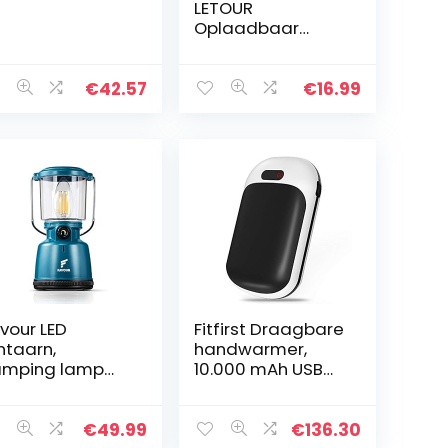
LETOUR
Oplaadbaar
Magnetisch Licht
4 Modes
Camping
€
42.57
€
16.99
Verlichting voor
Tenten 400
Lumen USB
Oplaadbare…
vour LED
Fitfirst Draagbare
ntaarn,
handwarmer,
amping lamp
10.000 mAh USB
laadbaar L0818
oplaadbare
tro, 320 lumen,
elektrische
64 waterdicht,
zakhandwarmer
€
49.99
€
136.30