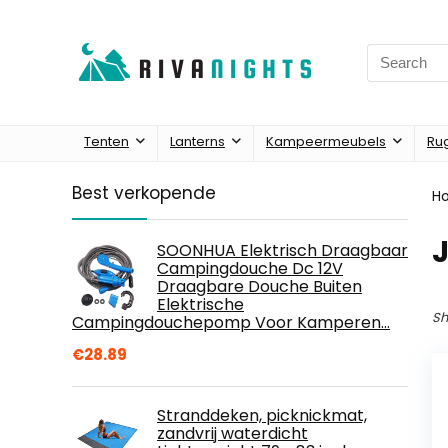
Search
for:
Tenten
Lanterns
Kampeermeubels
Ru
Best verkopende
H
SOONHUA Elektrisch Draagbaar
Campingdouche Dc 12V
Draagbare Douche Buiten
Elektrische
Sh
Campingdouchepomp Voor Kamperen…
€
28.89
Stranddeken, picknickmat,
zandvrij waterdicht