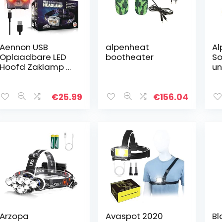
Aennon USB
alpenheat
Al
Oplaadbare LED
bootheater
So
Hoofd Zaklamp –
un
Super Helder,
vo
Waterdicht,
v
Lichtgewicht &
so
€
25.99
€
156.04
Comfortabel –
Hoofdlamp
Perfect voor…
Arzopa
Avaspot 2020
Bl