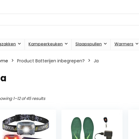
gzakken
Kampeerkeuken
Slaapspullen
Warmers
ome
Product Batterijen inbegrepen?
Ja
Ja
owing 1–12 of 45 results