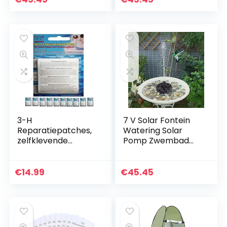
Aangedreven
Tuindecoratie
waterpomp…
3-H
7 V Solar Fontein
Reparatiepatches,
Watering Solar
zelfklevende
Pomp Zwembad
reparatiepleisters,
Vijver Drijvende
TPU-sticker,
Vogelbad Water
waterdicht, voor
Panel Fontein
€
14.99
€
45.45
tents, opblaasbaar,
Pomp Vijver
7,5 x 7,5 cm
Zwembad…