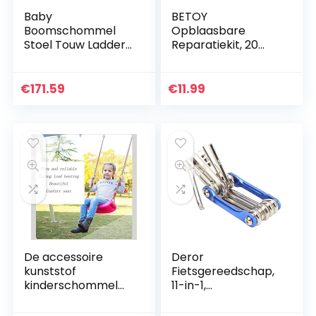
Baby
BETOY
Boomschommel
Opblaasbare
Stoel Touw Ladder
Reparatiekit, 20
Tuin Speelgoed
stks TPU Tent
Ronde Nest
Reparatie Patches
Opknoping
Transparante
€
171.59
€
11.99
Volwassen
Hardnekkige Flex
Schommelstoel
Opblaasbare
Grote Capaciteit
Reparatie…
Indoor…
De accessoire
Deror
kunststof
Fietsgereedschap,
kinderschommel
11-in-1,
voor buiten
fietsreparatieset,
schommelzitplaat
schroefsleutel,