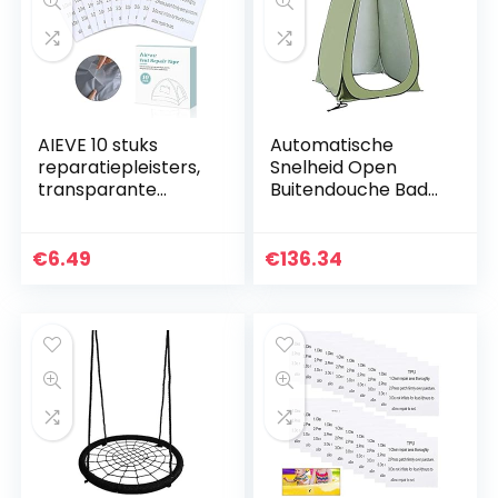
AIEVE 10 stuks
Automatische
reparatiepleisters,
Snelheid Open
transparante
Buitendouche Bad
reparatieset,
Dressing Tent Tent
zelfklevende
Locker Toilet
reparatiepleisters,
Toilettent Vissen
€
6.49
€
136.34
stickers voor…
Zwemmen