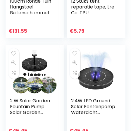
100cm Ronde Tuin
12 Stuks tent
Hangstoel
reparatie tape, Lre
Buitenschommel
Co. TPU
Nylon net Touw
Doorzichtige
Kinderschommel
Patches
Reparatiestickerse
€
131.55
€
5.79
t, Waterdichte
Luchtbedreparatie
set…
2 W Solar Garden
2.4W LED Ground
Fountain Pump
Solar Fonteinpomp
Solar Garden
Waterdicht
Fountains
Zonnepaneel met
Watervallen Power
Dompelpomp voor
Solar Bird Fountain
Vogelbad Fontein
€
45.45
€
45.45