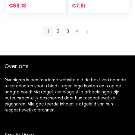
schroevendraaier,
€
68.18
€
7.61
kettingbreker…
1
2
3
4
→
Over ons
Rivanights is een moderne website die de best verkopende
reisproducten voor u biedt tegen lage kosten en u op de
hoogte houdt via dagelijkse blogs. Alle afbeeldingen zijn
auteursrechtelijk beschermd door hun respectievelijke
eigenaren. Alle geciteerde inhoud is afgeleid van hun
respectievelijke bronnen.
Snelle Links