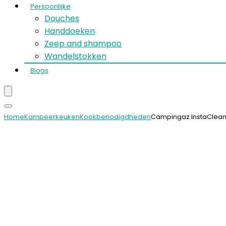
Persoonlijke
Douches
Handdoeken
Zeep and shampoo
Wandelstokken
Blogs
Home
Kampeerkeuken
Kookbenodigdheden
Campingaz InstaClean