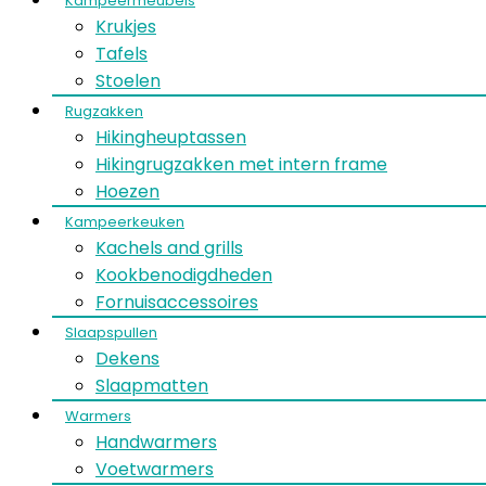
Kampeermeubels
Krukjes
Tafels
Stoelen
Rugzakken
Hikingheuptassen
Hikingrugzakken met intern frame
Hoezen
Kampeerkeuken
Kachels and grills
Kookbenodigdheden
Fornuisaccessoires
Slaapspullen
Dekens
Slaapmatten
Warmers
Handwarmers
Voetwarmers