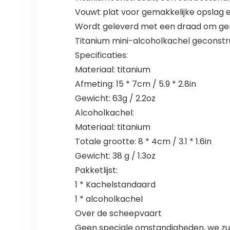
Vouwt plat voor gemakkelijke opslag e
Wordt geleverd met een draad om gema
Titanium mini-alcoholkachel geconstr
Specificaties:
Materiaal: titanium
Afmeting: 15 * 7cm / 5.9 * 2.8in
Gewicht: 63g / 2.2oz
Alcoholkachel:
Materiaal: titanium
Totale grootte: 8 * 4cm / 3.1 * 1.6in
Gewicht: 38 g / 1.3oz
Pakketlijst:
1 * Kachelstandaard
1 * alcoholkachel
Over de scheepvaart
Geen speciale omstandigheden, we zull