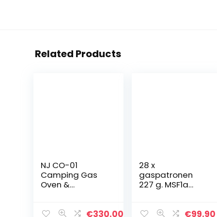
Related Products
NJ CO-01
28 x
Camping Gas
gaspatronen
Oven &
227 g. MSF1a
Kookplaat
Kochmann
Draagbare RVS
Kachel 2 Pits
€
330.00
€
99.90