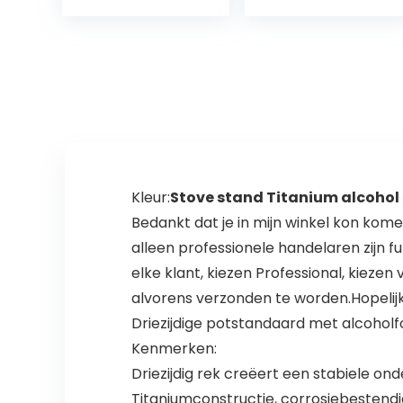
met Draagtas
Outdoor +
Propaan
Regulator Set
Kleur:
Stove stand Titanium alcohol
Bedankt dat je in mijn winkel kon kom
alleen professionele handelaren zijn f
elke klant, kiezen Professional, kieze
alvorens verzonden te worden.Hopelij
Driezijdige potstandaard met alcoholf
Kenmerken:
Driezijdig rek creëert een stabiele on
Titaniumconstructie, corrosiebestendig