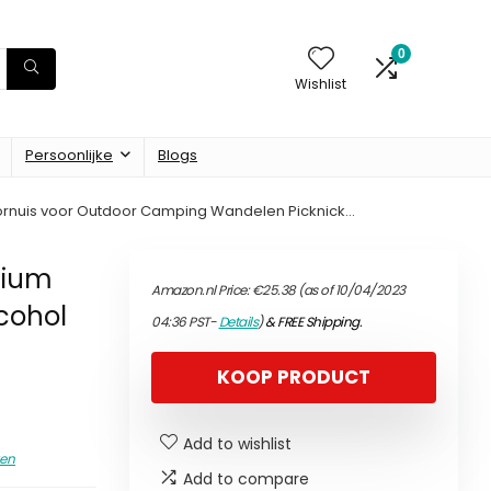
0
Wishlist
Persoonlijke
Blogs
l Fornuis voor Outdoor Camping Wandelen Picknick…
anium
Amazon.nl Price:
€
25.38
(as of 10/04/2023
cohol
04:36 PST-
Details
)
&
FREE Shipping
.
KOOP PRODUCT
Add to wishlist
en
Add to compare