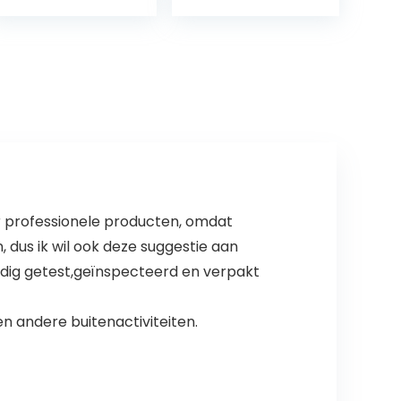
draagbare
eenvoudige grill
branden…
ar professionele producten, omdat
, dus ik wil ook deze suggestie aan
ledig getest,geïnspecteerd en verpakt
n andere buitenactiviteiten.