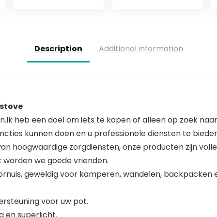
draagbaar,
s,
compact hobo-
afvlamapparat
kooktoestel voor
en,
picknick…
onkruidverdelge
rs met 3/8 inch…
Description
Additional information
 stove
en.Ik heb een doel om iets te kopen of alleen op zoek na
uncties kunnen doen en u professionele diensten te bieden
n van hoogwaardige zorgdiensten, onze producten zijn vol
k worden we goede vrienden.
ornuis, geweldig voor kamperen, wandelen, backpacken e
dersteuning voor uw pot.
 en superlicht.