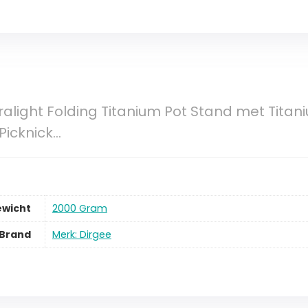
ralight Folding Titanium Pot Stand met Titani
icknick…
ewicht
2000 Gram
Brand
Merk: Dirgee