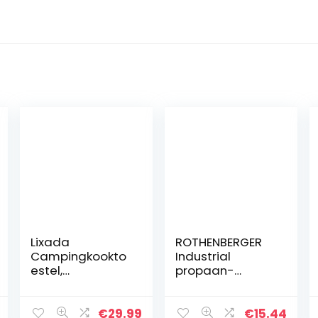
Lixada
ROTHENBERGER
Campingkookto
Industrial
estel,
propaan-
houtkachel,
constante
mini-houtkachel,
regelaar voor
opvouwbaar,
opwarmbrander
€
29.99
€
15.44