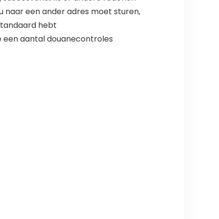
s u naar een ander adres moet sturen,
 standaard hebt
e een aantal douanecontroles