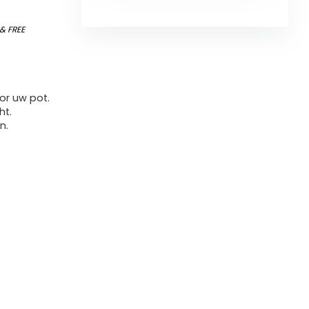
&
FREE
oor uw pot.
ht.
n.