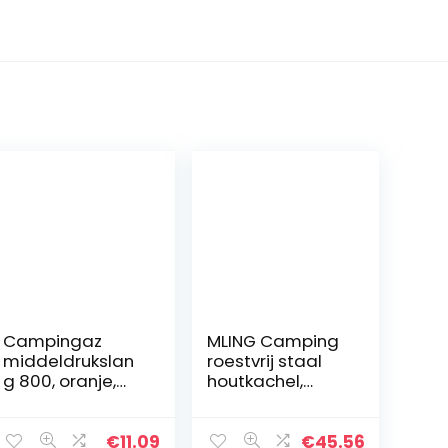
Campingaz
MLING Camping
middeldrukslan
roestvrij staal
g 800, oranje,
houtkachel,
100 x 2 x 2 cm
picknick
benodigdheden
vreugdevuur Pit,
€
11.09
€
45.56