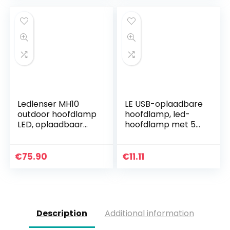
Loupes…
en…
Ledlenser MH10
LE USB-oplaadbare
outdoor hoofdlamp
hoofdlamp, led-
LED, oplaadbaar
hoofdlamp met 5
met 18650
lichtmodi koplamp
lithiumbatterij, 600
en rood licht, IPX4
lumen,
spatwaterdichte
€
75.90
€
11.11
focusseerbaar,
behuizing, ideaal…
incl…
Description
Additional information