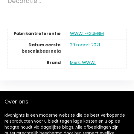
Decoratie…
Fabrikantreferentie
WWWL-FXUMRM
Datum eerste
29 maart 2021
beschikbaarheid
Brand
Merk: WWWL
Over ons
Rivanights is een moderne website die de best verkopende
reisproducten voor u biedt tegen lage kosten en u op de
hoogte houdt via dagelijkse blogs. Alle afbeeldingen zijn
auteursrechtelijk beschermd door hun respectievelijke