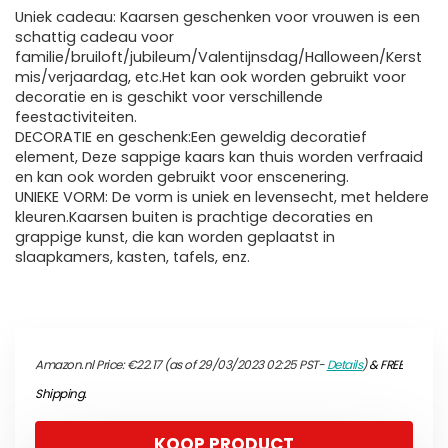
Uniek cadeau: Kaarsen geschenken voor vrouwen is een
schattig cadeau voor
familie/bruiloft/jubileum/Valentijnsdag/Halloween/Kerst
mis/verjaardag, etc.Het kan ook worden gebruikt voor
decoratie en is geschikt voor verschillende
feestactiviteiten.
DECORATIE en geschenk:Een geweldig decoratief
element, Deze sappige kaars kan thuis worden verfraaid
en kan ook worden gebruikt voor enscenering.
UNIEKE VORM: De vorm is uniek en levensecht, met heldere
kleuren.Kaarsen buiten is prachtige decoraties en
grappige kunst, die kan worden geplaatst in
slaapkamers, kasten, tafels, enz.
Amazon.nl Price:
€
22.17
(as of 29/03/2023 02:25 PST-
Details
)
&
FREE
Shipping
.
KOOP PRODUCT