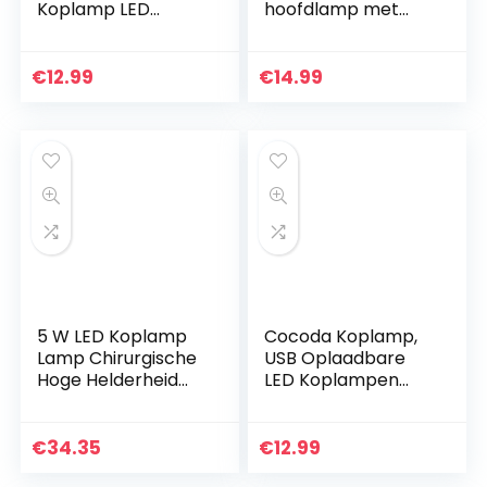
Koplamp LED
hoofdlamp met
Waterdicht,
Bewegingssensor,
Koplamp voor
USB oplaadbaar
Volwassenen
1200Mah
€
12.99
€
14.99
Kinderen Lezen,
hoofdlamp, 8
Hardlopen,
verlichtingmodes,
Camping…
150lm…
5 W LED Koplamp
Cocoda Koplamp,
Lamp Chirurgische
USB Oplaadbare
Hoge Helderheid
LED Koplampen
Koplamp met Filter
met 4 Lichtmodi,
Plug in Type 008
Bewegingssensor,
Voor
160 Lumen,
€
34.35
€
12.99
Tandheelkundige
Waterdichte IPX6