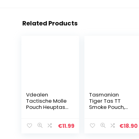
Related Products
Vdealen
Tasmanian
Tactische Molle
Tiger Tas TT
Pouch Heuptas
Smoke Pouch,
met Mobiele
Black, 17 x 9 x 5
Telefoon Holster
cm, 0,1 liter, 7775
Houder
€
11.99
€
18.90