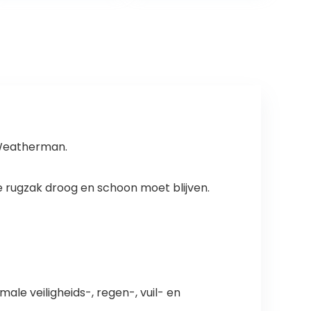
tactische
Wandelen
paardrijden…
Reizen…
 Weatherman.
de rugzak droog en schoon moet blijven.
ale veiligheids-, regen-, vuil- en