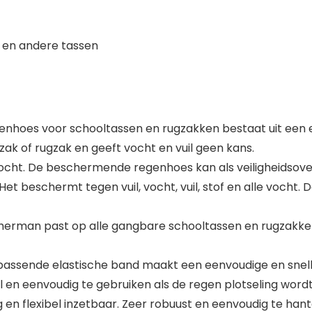
n en andere tassen
egenhoes voor schooltassen en rugzakken bestaat uit ee
zak of rugzak en geeft vocht en vuil geen kans.
vocht. De beschermende regenhoes kan als veiligheidsov
 beschermt tegen vuil, vocht, vuil, stof en alle vocht. D
man past op alle gangbare schooltassen en rugzakken t
ch passende elastische band maakt een eenvoudige en sne
el en eenvoudig te gebruiken als de regen plotseling wordt
 en flexibel inzetbaar. Zeer robuust en eenvoudig te ha