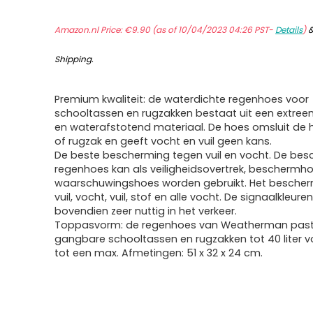
Amazon.nl Price:
€
9.90
(as of 10/04/2023 04:26 PST-
Details
)
Shipping
.
Premium kwaliteit: de waterdichte regenhoes voor
schooltassen en rugzakken bestaat uit een extr
en waterafstotend materiaal. De hoes omsluit de 
of rugzak en geeft vocht en vuil geen kans.
De beste bescherming tegen vuil en vocht. De be
regenhoes kan als veiligheidsovertrek, beschermh
waarschuwingshoes worden gebruikt. Het bescher
vuil, vocht, vuil, stof en alle vocht. De signaalkleuren
bovendien zeer nuttig in het verkeer.
Toppasvorm: de regenhoes van Weatherman past 
gangbare schooltassen en rugzakken tot 40 liter 
tot een max. Afmetingen: 51 x 32 x 24 cm.