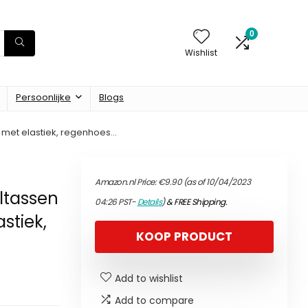
0
Wishlist
Persoonlijke
Blogs
 met elastiek, regenhoes…
Amazon.nl Price:
€
9.90
(as of 10/04/2023
ltassen
04:26 PST-
Details
)
&
FREE Shipping
.
stiek,
KOOP PRODUCT
Add to wishlist
Add to compare