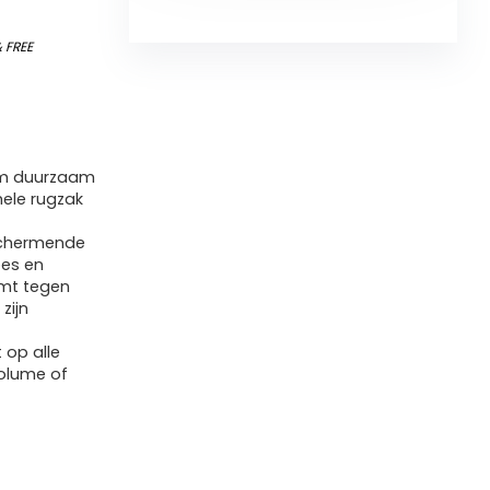
&
FREE
eem duurzaam
hele rugzak
schermende
oes en
mt tegen
 zijn
op alle
volume of