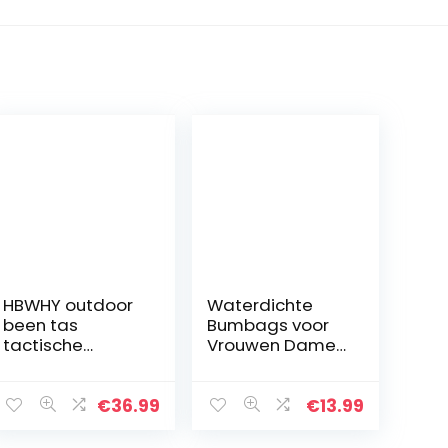
HBWHY outdoor
Waterdichte
been tas
Bumbags voor
tactische
Vrouwen Dames
heuptas legging
Mannen Bum
tas wandelen
Heuptas met
voor mannen
Reflecterende
€
36.99
€
13.99
vrouwen sport
Strip Fanny
camping
Packs voor