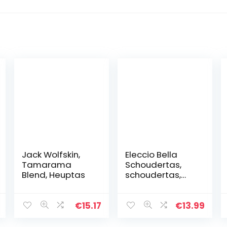
Jack Wolfskin,
Eleccio Bella
Tamarama
Schoudertas,
Blend, Heuptas
schoudertas,
voor sport,
multifunctioneel,
voor heren, 1,3 l
€
15.17
€
13.99