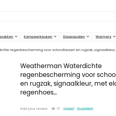
gzakken
Kampeerkeuken
Slaapspullen
Warmers
hte regenbescherming voor schooltassen en rugzak, signaalkleur,
Weatherman Waterdichte
regenbescherming voor schoo
en rugzak, signaalkleur, met ela
regenhoes…
13
Hoezen
Rugzakken
Add your review