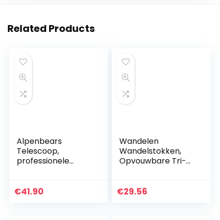
Related Products
Alpenbears
Wandelen
Telescoop,
Wandelstokken,
professionele
Opvouwbare Tri-
trekkingstokken,
vouw
wandelstokken,
Wandelpaal/Wand
verstelbaar tot 135
elstokken –
€
41.90
€
29.56
cm + rubberen
Verstelbare
buffers, nordic…
Lichtgewicht
Aluminium