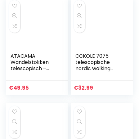
wandelstokken…
ATACAMA
CCKOLE 7075
Wandelstokken
telescopische
telescopisch –
nordic walking
Nordic Walking
stokken
stokken dames en
verstelbare
heren – Nordic
trekkingstokken
€
49.95
€
32.99
Walking stokken
aluminium
verstelbare
trekkingstokken 110
rubberen…
cm – 135 cm…