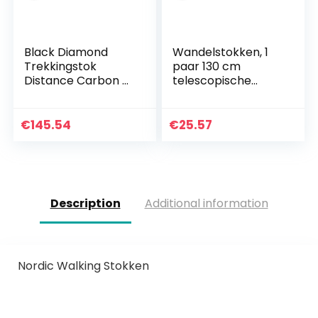
Black Diamond
Wandelstokken, 1
Trekkingstok
paar 130 cm
Distance Carbon Z
telescopische
/ inklapbare
demping
wandelstokken van
Alpenstock, voor
carbon met hoge
wandelen
€
145.54
€
25.57
weerstand
Bergbeklimmen
Wandelen
Description
Additional information
Nordic Walking Stokken