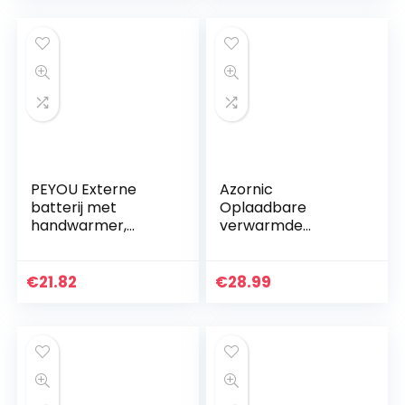
elektrische
verwarmingshands
choenen…
PEYOU Externe
Azornic
batterij met
Oplaadbare
handwarmer,
verwarmde
oplaadbaar, USB-C,
handschoenen op
7.800 mAh, met
batterijen voor
LED-verlichting,
mannen en
€
21.82
€
28.99
voor iPhone,
vrouwen,
Samsung, iPad etc…
waterdicht,
elektrisch
verwarmde…