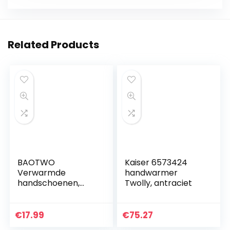
Related Products
BAOTWO
Kaiser 6573424
Verwarmde
handwarmer
handschoenen,
Twolly, antraciet
verwarmde
handschoenen
voor mannen en
€
17.99
€
75.27
vrouwen,