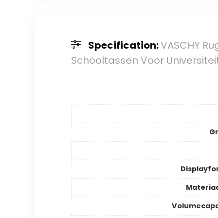
Specification:
VASCHY Rug
Schooltassen Voor Universite
Gr
Displayf
Materia
Volumecapa