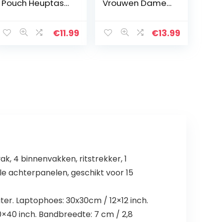
Pouch Heuptas
Vrouwen Dames
met Mobiele
Mannen Bum
Telefoon Holster
Heuptas met
Houder
Reflecterende
€
11.99
€
13.99
Strip Fanny
Packs voor
Wandelen
Reizen…
k, 4 binnenvakken, ritstrekker, 1
e achterpanelen, geschikt voor 15
liter. Laptophoes: 30x30cm / 12×12 inch.
 20×40 inch. Bandbreedte: 7 cm / 2,8