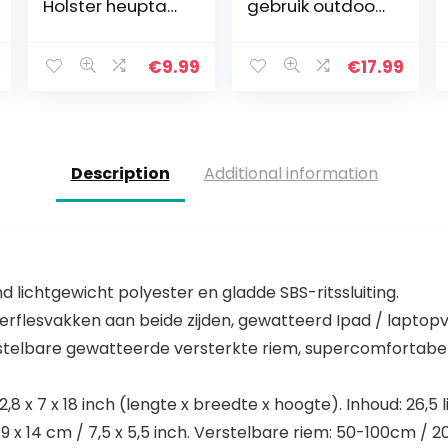
Holster heuptas,
gebruik outdoor
mobiele
sport
telefoon
waterdichte
heuptas voor
running heuptas
€
9.99
€
17.99
mannen, 5.3″/6″
joggen fietsen
universele
tas telefoon
verticale
anti-diefstal
lederen flip
riem tas…
cover telefoon
Description
Additional information
riemclip case
kaarthouder
Pouch Carry
portemonnee
Fanny Pack met
karabijnhaak lus
 lichtgewicht polyester en gladde SBS-ritssluiting.
erflesvakken aan beide zijden, gewatteerd Ipad / laptopva
rstelbare gewatteerde versterkte riem, supercomfortabel
,8 x 7 x 18 inch (lengte x breedte x hoogte). Inhoud: 26,5 
 19 x 14 cm / 7,5 x 5,5 inch. Verstelbare riem: 50-100cm /