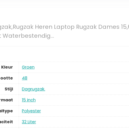
zak,Rugzak Heren Laptop Rugzak Dames 15,6
it Waterbestendig…
Kleur
Groen
ootte
48
Stijl
Dagrugzak.
ormaat
15 inch
altype
Polyester
citeit
32 Liter