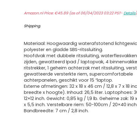
Amazon.nl Price:
€
45.89
(as of 06/04/2023 03:22 PST-
Details
Shipping
.
Materiaal: Hoogwaardig waterafstotend lichtgewi
polyester en gladde SBS-ritssluiting.
Hoofdvak met dubbele ritssluiting, waterflesvakke
zijden, gewatteerd Ipad / laptopvak, 4 binnenvakke
ritstrekker, 1 geheim achterzak met ritssluiting, vers
gewatteerde versterkte riem, supercomfortabele
achterpanelen, geschikt voor 15 “laptop.
Externe afmetingen: 32 x 18 x 46 cm / 12,8 x 7 x 18 in
breedte x hoogte). Inhoud: 26,5 liter. Laptophoes:
12×12 inch. Gewicht: 0,85 kg / 1,9 lb. Geheime zak: 19 
x 5,5 inch. Verstelbare riem: 50-100cm / 20×40 inch
Bandbreedte: 7 cm / 2,8 inch.