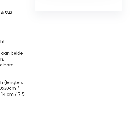
)
&
FREE
cht
n aan beide
n,
telbare
ch (lengte x
 30x30cm /
x 14 cm / 7,5
.