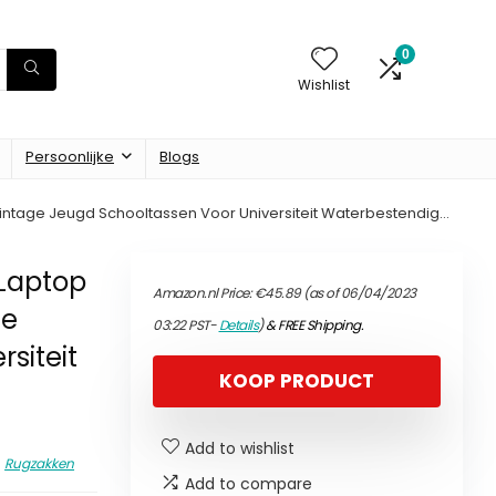
0
Wishlist
Persoonlijke
Blogs
ntage Jeugd Schooltassen Voor Universiteit Waterbestendig…
Laptop
Amazon.nl Price:
€
45.89
(as of 06/04/2023
ge
03:22 PST-
Details
)
&
FREE Shipping
.
siteit
KOOP PRODUCT
Add to wishlist
Rugzakken
Add to compare