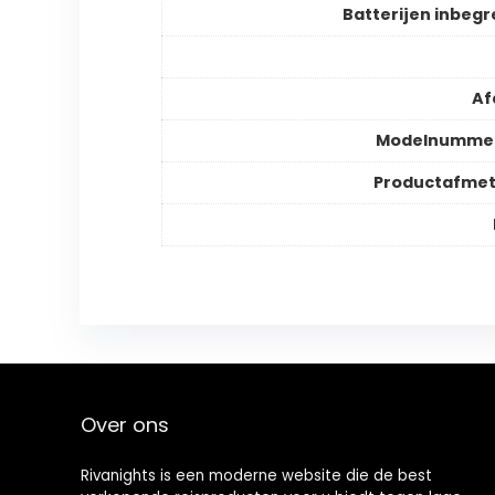
Batterijen inbeg
Af
Modelnummer
Productafmet
Over ons
Rivanights is een moderne website die de best