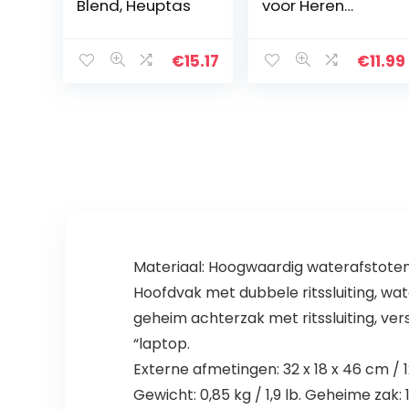
Blend, Heuptas
voor Heren
Telefoonzak,
Heuptas
Riemtas voor
€
15.17
€
11.99
Smartphone,
7.0″ Klein
Mannen
Heuptasje met
Karabijnhaak
voor Telefoon
Zakje
Portemonnee
Handtas voor
Reizen
Wandelen
Materiaal: Hoogwaardig waterafstotend
Outdoor Sport
Hoofdvak met dubbele ritssluiting, wat
geheim achterzak met ritssluiting, ve
“laptop.
Externe afmetingen: 32 x 18 x 46 cm / 12
Gewicht: 0,85 kg / 1,9 lb. Geheime zak: