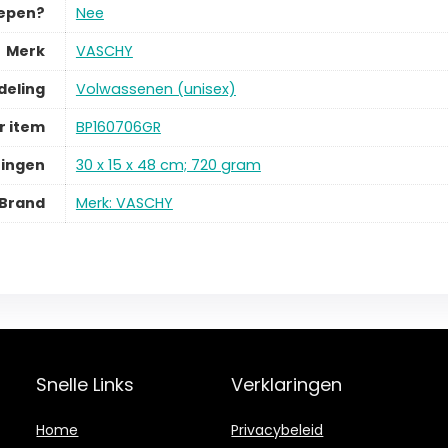
repen?
Nee
Merk
VASCHY
deling
Volwassenen (unisex)
 item
BP160706GR
ingen
30 x 15 x 48 cm; 720 gram
Brand
Merk: VASCHY
Snelle Links
Verklaringen
Home
Privacybeleid