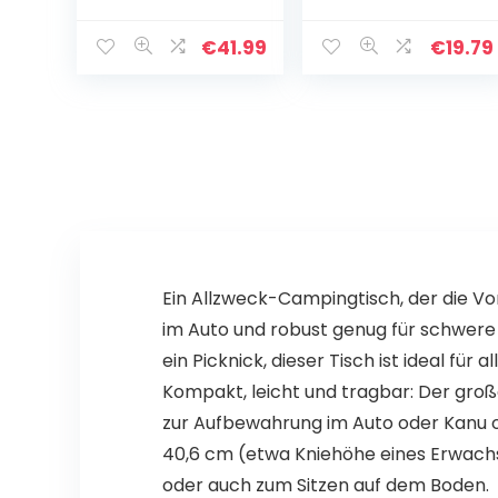
klapstoelen,
groen/wit
outdoor stoelen
gestreept
met
klapstoel
€
41.99
€
19.79
armleuningen
visstoel
en drinkhouder,
stevig frame…
Ein Allzweck-Campingtisch, der die Vo
im Auto und robust genug für schwere 
ein Picknick, dieser Tisch ist ideal für
Kompakt, leicht und tragbar: Der groß
zur Aufbewahrung im Auto oder Kanu 
40,6 cm (etwa Kniehöhe eines Erwachs
oder auch zum Sitzen auf dem Boden.