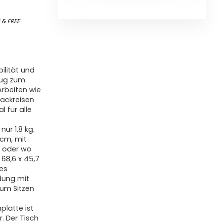
)
&
FREE
ilität und
nug zum
rbeiten wie
ackreisen
l für alle
ur 1,8 kg.
 cm, mit
 oder wo
68,6 x 45,7
es
dung mit
um Sitzen
latte ist
. Der Tisch