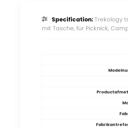
Specification:
Trekology 
mit Tasche, für Picknick, Cam
Modeln
Productafmet
Ma
Fab
Fabrikantrefe