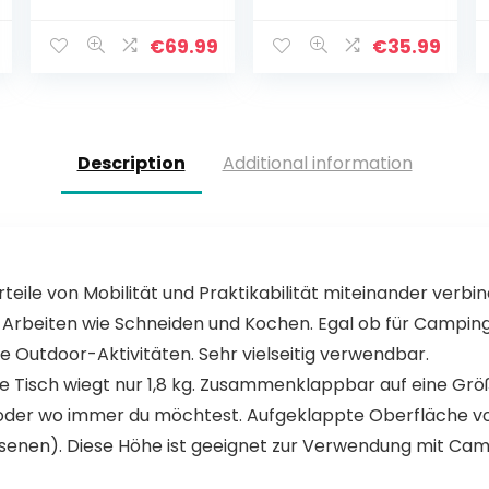
Rugleuningstoel
campingstoel,
Buiten
compacte
Wandelen
opvouwbare
€
69.99
€
35.99
Camping Vissen
rugzakstoelen,
Picknick Kruk
kleine inklapbare
Stoel
opvouwbare…
Description
Additional information
rteile von Mobilität und Praktikabilität miteinander ver
Arbeiten wie Schneiden und Kochen. Egal ob für Camping,
 alle Outdoor-Aktivitäten. Sehr vielseitig verwendbar.
e Tisch wiegt nur 1,8 kg. Zusammenklappbar auf eine Größ
oder wo immer du möchtest. Aufgeklappte Oberfläche vo
enen). Diese Höhe ist geeignet zur Verwendung mit Cam