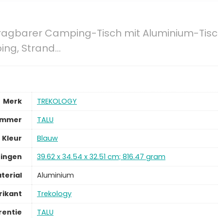
tragbarer Camping-Tisch mit Aluminium-Tis
ping, Strand…
Merk
TREKOLOGY
ummer
TALU
Kleur
Blauw
ingen
39.62 x 34.54 x 32.51 cm; 816.47 gram
terial
Aluminium
rikant
Trekology
rentie
TALU