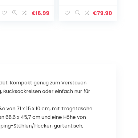
Opvouwbare
inklapbare
Campingstoele
visstoel met 2
n – Voorkom
bekerhouders en
€
16.99
€
79.90
Wegzakken op
zijvak,
Zandstranden
draagbaar, tot
en Onstabiele
113 kg, staal
Oppervlakken”
bindet. Kompakt genug zum Verstauen
 Rucksackreisen oder einfach nur für
e von 71 x 15 x 10 cm, mit Tragetasche
n 68,6 x 45,7 cm und eine Höhe von
ping-Stühlen/Hocker, gartentisch,