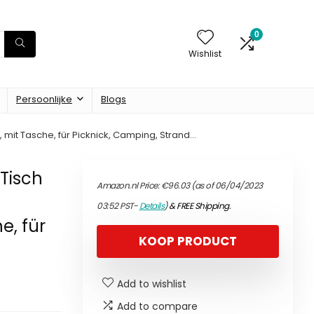
0
Wishlist
Persoonlijke
Blogs
it Tasche, für Picknick, Camping, Strand…
Tisch
Amazon.nl Price:
€
96.03
(as of 06/04/2023
03:52 PST-
Details
)
&
FREE Shipping
.
, für
KOOP PRODUCT
Add to wishlist
Add to compare