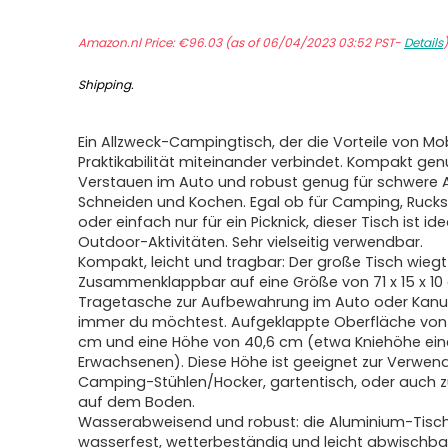
Amazon.nl Price:
€
96.03
(as of 06/04/2023 03:52 PST-
Details
Shipping
.
Ein Allzweck-Campingtisch, der die Vorteile von Mob
Praktikabilität miteinander verbindet. Kompakt ge
Verstauen im Auto und robust genug für schwere A
Schneiden und Kochen. Egal ob für Camping, Rucks
oder einfach nur für ein Picknick, dieser Tisch ist idea
Outdoor-Aktivitäten. Sehr vielseitig verwendbar.
Kompakt, leicht und tragbar: Der große Tisch wiegt n
Zusammenklappbar auf eine Größe von 71 x 15 x 10
Tragetasche zur Aufbewahrung im Auto oder Kanu
immer du möchtest. Aufgeklappte Oberfläche von 
cm und eine Höhe von 40,6 cm (etwa Kniehöhe ein
Erwachsenen). Diese Höhe ist geeignet zur Verwen
Camping-Stühlen/Hocker, gartentisch, oder auch z
auf dem Boden.
Wasserabweisend und robust: die Aluminium-Tischp
wasserfest, wetterbeständig und leicht abwischbar