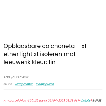
Opblaasbare colchoneta – xt –
ether light xt isoleren mat
leeuwerik kleur: tin
Add your review
24
Slaapmatten
Slaapspullen
Amazon.nl Price:
€
201.32
(as of 06/04/2023 03:38 PST-
Details
)
&
FREE