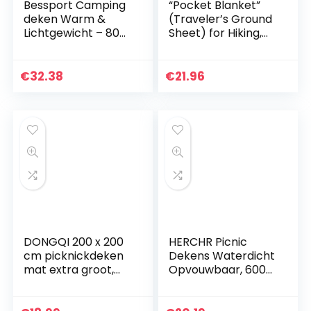
Bessport Camping
“Pocket Blanket”
deken Warm &
(Traveler’s Ground
Lichtgewicht – 800
Sheet) for Hiking,
g, gewatteerd met
Camping, Beach
extra dikke fleece
and Picnic – Water
deken, geweldig
Resistant,
€
32.38
€
21.96
voor kamperen…
Compact Storage…
DONGQI 200 x 200
HERCHR Picnic
cm picknickdeken
Dekens Waterdicht
mat extra groot,
Opvouwbaar, 600D
buitendeken met
Oxford Doek
waterdichte
Outdoor Camping