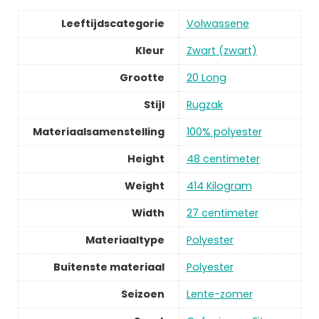
Leeftijdscategorie
Volwassene
Kleur
Zwart (zwart)
Grootte
20 Long
Stijl
Rugzak
Materiaalsamenstelling
100% polyester
Height
48 centimeter
Weight
414 Kilogram
Width
27 centimeter
Materiaaltype
Polyester
Buitenste materiaal
Polyester
Seizoen
Lente-zomer