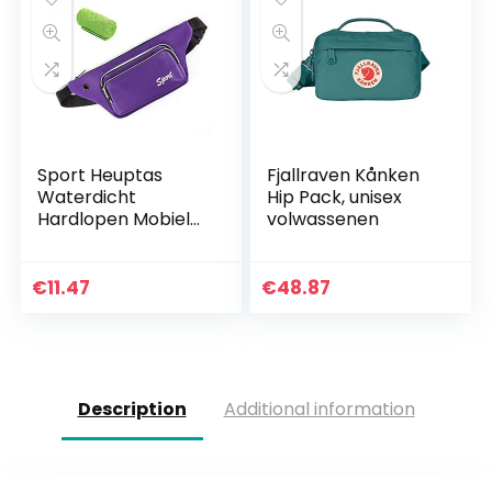
Sport Heuptas
Fjallraven Kånken
Waterdicht
Hip Pack, unisex
Hardlopen Mobiele
volwassenen
Telefoon Tas
Schoudertas
Dames Heren
€
11.47
€
48.87
Running Belt Band
Tas Telefoontas –
voor…
Description
Additional information