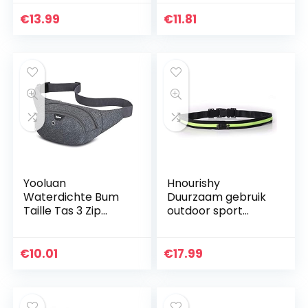
Heuptas met
Vrouwen voor
Reflecterende Strip
Reizen, Wandelen,
€
13.99
€
11.81
Fanny Packs voor
Hardlopen,
Wandelen Reizen…
Buitensport…
Yooluan
Hnourishy
Waterdichte Bum
Duurzaam gebruik
Taille Tas 3 Zip
outdoor sport
Zakken Reizen
waterdichte
Wandelen Outdoor
running heuptas
Sport Bum Bag
joggen fietsen tas
€
10.01
€
17.99
Vakantie Geld Hip
telefoon anti-
Pouch Pack…
diefstal riem tas…