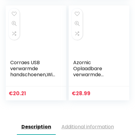
warme…
Indoor Outdoor
Kleine…
Corraes USB
Azornic
verwarmde
Oplaadbare
handschoenen,Win
verwarmde
ter warme vingers
handschoenen op
USB verwarming
batterijen voor
handen breien
mannen en
€
20.21
€
28.99
verwarmde laptop
vrouwen,
handschoenen,voo
waterdicht,
r…
elektrisch
verwarmde…
Description
Additional information