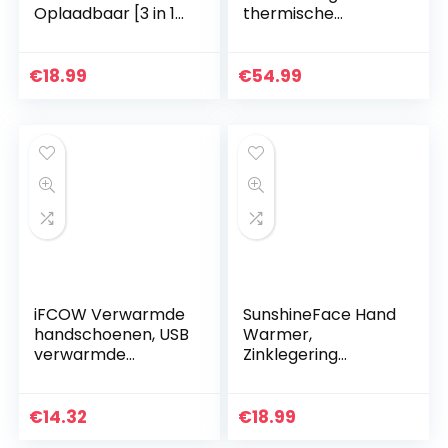
Oplaadbaar [3 in 1],
thermische
5200mAh USB
handschoenen,
handwarmers,
oplaadbare
herbruikbare
elektrische batterij
€
18.99
€
54.99
handwarmer
verwarmde
draagbaar,
handschoenen
dubbelzijdig…
voor mannen…
iFCOW Verwarmde
SunshineFace Hand
handschoenen, USB
Warmer,
verwarmde
Zinklegering
handschoenen
Draagbare Zak
mannen vrouwen
Vloeibare
winter elektrische
Brandstofbrander
€
14.32
€
18.99
verwarming
Handwarmer