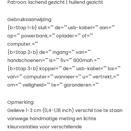
Patroon: lachend gezicht | huilend gezicht
Gebruiksaanwijzing:
{b>Stap 1<b} sluit="" de="" usb-kabel="" aan=""
op="" powerbank,="" oplader="" of=""
computer.=""
{b>Stap 2<b} de="" ingang="" van=""
handschoenen="" is="" 5v="" 600mah.=""
{b>Stap 3<b} koppel="" de="" usb-kabel="" los=""
van="" computer="" wanneer="" u="" vertrekt,=""
om="" veiligheid="" te="" garanderen.=""
Opmerking:
Gelieve 1-3 cm (0,4-1,18 inch) verschil toe te staan
vanwege handmatige meting en lichte
kleurvariaties voor verschillende