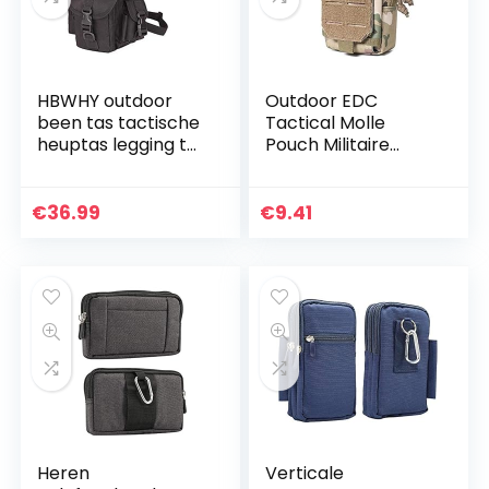
HBWHY outdoor
Outdoor EDC
been tas tactische
Tactical Molle
heuptas legging tas
Pouch Militaire
wandelen voor
Heuptas
mannen vrouwen
Gereedschapstas
sport camping
Houder Pakket
€
36.99
€
9.41
tactische
voor Sport,
paardrijden…
Wandelen,
Trekking…
Heren
Verticale