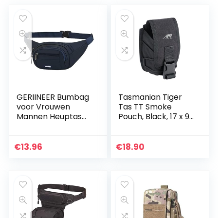
GERIINEER Bumbag
Tasmanian Tiger
voor Vrouwen
Tas TT Smoke
Mannen Heuptas
Pouch, Black, 17 x 9
Fanny Packs met 4
x 5 cm, 0,1 liter,
Zakken met
7775
ritssluiting
€
13.96
€
18.90
Waterdichte
Running Bumbags…