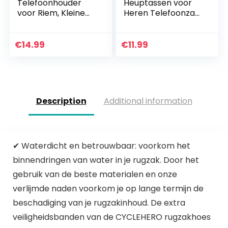
Telefoonhouder
Heuptassen voor
voor Riem, Kleine
Heren Telefoonzak,
Lopende Buidel,
Heuptas Riemtas
6.5″/6.3″
voor Smartphone,
Horizontaal
7.0″ Klein Mannen
€
14.99
€
11.99
Telefoonriem Tas
Heuptasje met
Ritssluiting
Karabijnhaak voor
Telefoonhoesje
Telefoon Zakje
Camping
Portemonnee
Wandelen Outdoor
Handtas voor
Description
Additional information
Heuptas Riem
Reizen Wandelen
Holster Telefoon
Outdoor Sport
Zak met
Karabijnhaak
✔ Waterdicht en betrouwbaar: voorkom het
binnendringen van water in je rugzak. Door het
gebruik van de beste materialen en onze
verlijmde naden voorkom je op lange termijn de
beschadiging van je rugzakinhoud. De extra
veiligheidsbanden van de CYCLEHERO rugzakhoes