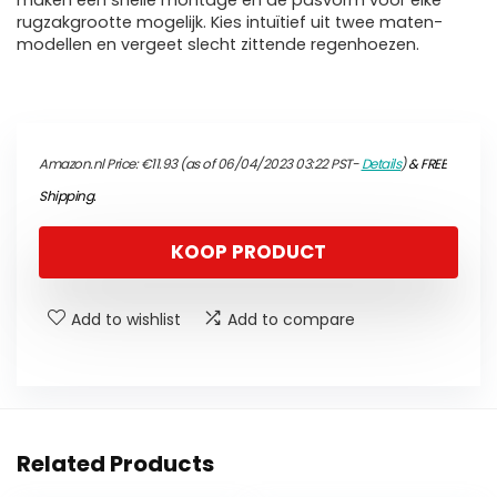
maken een snelle montage en de pasvorm voor elke
rugzakgrootte mogelijk. Kies intuïtief uit twee maten-
modellen en vergeet slecht zittende regenhoezen.
Amazon.nl Price:
€
11.93
(as of 06/04/2023 03:22 PST-
Details
)
&
FREE
Shipping
.
KOOP PRODUCT
Add to wishlist
Add to compare
Related Products