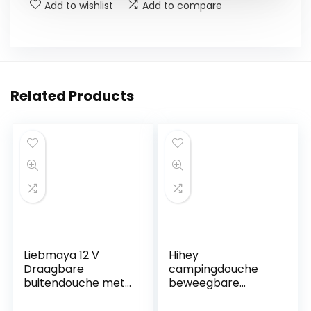
Add to wishlist
Add to compare
Related Products
Liebmaya 12 V
Hihey
Draagbare
campingdouche
buitendouche met
beweegbare
4400 mAh batterij,
opvouwbare
USB-oplader, voor
emmer-