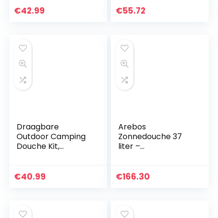
kamperen,
installatieset
€
42.99
€
55.72
wandelen, reizen,
buitenshuis,
tuin, strand…
kampeerdoucheko
p voor auto, reis,
tuin…
Draagbare
Arebos
Outdoor Camping
Zonnedouche 37
Douche Kit,
liter –
HugeAuto 12 V Auto
Buitendouche
Douches met
199cm –
Waterpomp, 5
Tuindouche met
€
40.99
€
166.30
Meter Kabel
geïntegreerde
Sigarettenaanstek
thermometer –
er Plug…
Vierkant
douchekop – Met…