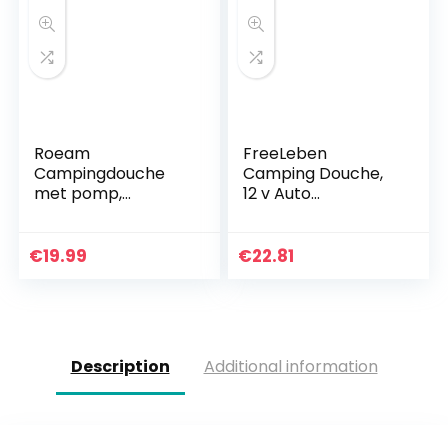
Roeam
FreeLeben
Campingdouche
Camping Douche,
met pomp,
12 v Auto
opvouwbare
Sigarettenaanstek
waterzak, 15 liter,
er Draagbare
met douchekop en
Elektrische Pomp –
€
19.99
€
22.81
afneembare slang,
Outdoor Camping
douches voor
Reizen Auto
buiten…
Washer…
Description
Additional information