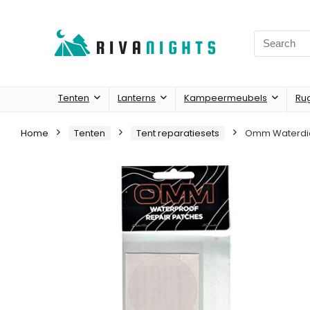
Search
for:
Tenten
Lanterns
Kampeermeubels
Ru
Home
Tenten
Tent reparatiesets
Omm Waterdic