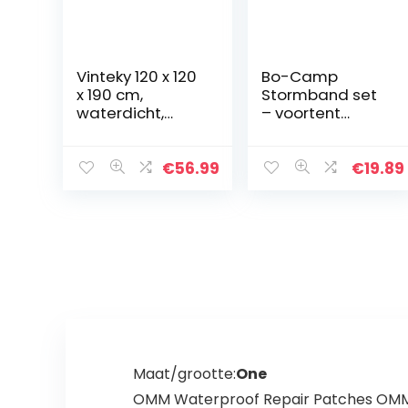
Vinteky 120 x 120
Bo-Camp
x 190 cm,
Stormband set
waterdicht,
– voortent
opvouwbaar,
spanband luifels
draagbaar, voor
stormbeveiligin
privacy in de
g caravan
€
56.99
€
19.89
open lucht
camping 13 m
Maat/grootte:
One
OMM Waterproof Repair Patches OMM re