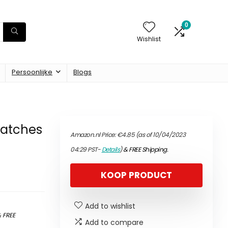
0
Wishlist
Persoonlijke
Blogs
patches
Amazon.nl Price:
€
4.85
(as of 10/04/2023
04:29 PST-
Details
)
&
FREE Shipping
.
KOOP PRODUCT
Add to wishlist
&
FREE
Add to compare