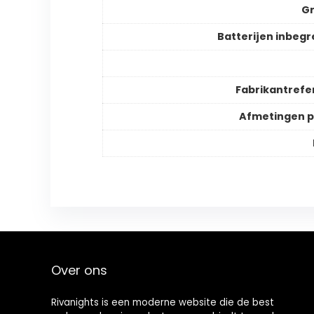
Gr
Batterijen inbeg
Fabrikantrefe
Afmetingen 
Over ons
Rivanights is een moderne website die de best