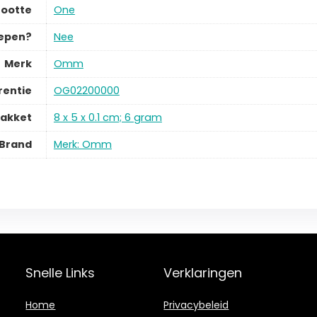
ootte
One
repen?
Nee
Merk
Omm
rentie
OG02200000
pakket
8 x 5 x 0.1 cm; 6 gram
Brand
Merk: Omm
Snelle Links
Verklaringen
Home
Privacybeleid