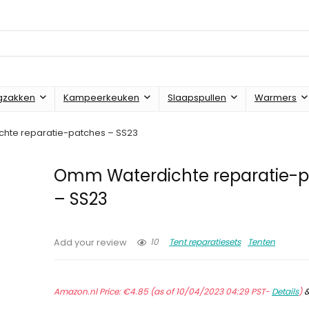
gzakken
Kampeerkeuken
Slaapspullen
Warmers
hte reparatie-patches – SS23
Omm Waterdichte reparatie-
– SS23
10
Tent reparatiesets
Tenten
Add your review
Amazon.nl Price:
€
4.85
(as of 10/04/2023 04:29 PST-
Details
)