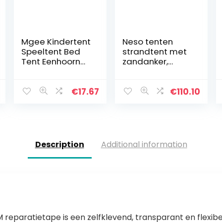
Mgee Kindertent
Neso tenten
Speeltent Bed
strandtent met
Tent Eenhoorn
zandanker,
Voor Kinderen,
draagbare luifel
Opvouwbare
zonnescherm –
Indoor Pop-Up
2,1 mx 2,1 m –
€
17.67
€
110.10
Tent Voor
gepatenteerde
Slaapkamerdec
versterkte
oratie…
hoeken
Description
Additional information
paratietape is een zelfklevend, transparant en flexibel