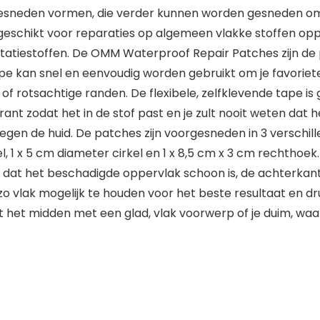
esneden vormen, die verder kunnen worden gesneden om
 geschikt voor reparaties op algemeen vlakke stoffen op
estatiestoffen. De OMM Waterproof Repair Patches zijn de
pe kan snel en eenvoudig worden gebruikt om je favoriete
f rotsachtige randen. De flexibele, zelfklevende tape is 
rant zodat het in de stof past en je zult nooit weten dat h
tegen de huid. De patches zijn voorgesneden in 3 verschi
el, 1 x 5 cm diameter cirkel en 1 x 8,5 cm x 3 cm rechth
 dat het beschadigde oppervlak schoon is, de achterkant
o vlak mogelijk te houden voor het beste resultaat en d
it het midden met een glad, vlak voorwerp of je duim, wa