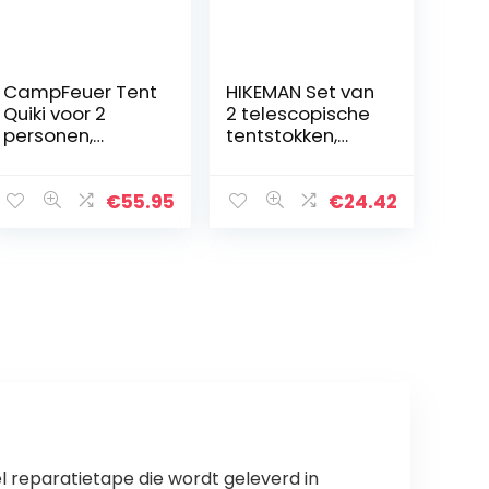
CampFeuer Tent
HIKEMAN Set van
Quiki voor 2
2 telescopische
personen,
tentstokken,
werptent
stalen
opbouw in 2
telescoopstang
seconden,
voor tent, tarps,
€
55.95
€
24.42
waterafstotend,
voortent,
sneltent voor
caravan,
festival,
campingbus…
camping en…
 reparatietape die wordt geleverd in