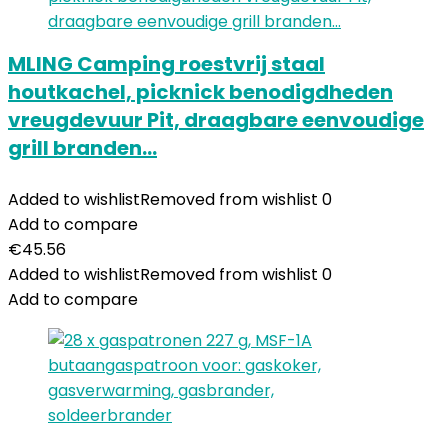
MLING Camping roestvrij staal
houtkachel, picknick benodigdheden
vreugdevuur Pit, draagbare eenvoudige
grill branden…
Added to wishlist
Removed from wishlist
0
Add to compare
€
45.56
Added to wishlist
Removed from wishlist
0
Add to compare