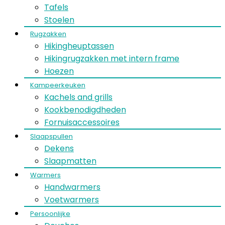
Tafels
Stoelen
Rugzakken
Hikingheuptassen
Hikingrugzakken met intern frame
Hoezen
Kampeerkeuken
Kachels and grills
Kookbenodigdheden
Fornuisaccessoires
Slaapspullen
Dekens
Slaapmatten
Warmers
Handwarmers
Voetwarmers
Persoonlijke