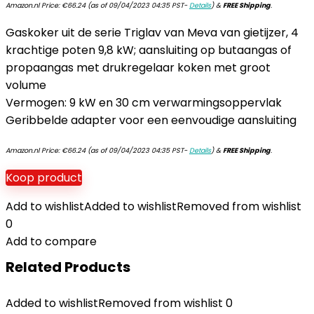
Amazon.nl Price:
€
66.24
(as of 09/04/2023 04:35 PST-
Details
)
&
FREE Shipping
.
Gaskoker uit de serie Triglav van Meva van gietijzer, 4
krachtige poten 9,8 kW; aansluiting op butaangas of
propaangas met drukregelaar koken met groot
volume
Vermogen: 9 kW en 30 cm verwarmingsoppervlak
Geribbelde adapter voor een eenvoudige aansluiting
Amazon.nl Price:
€
66.24
(as of 09/04/2023 04:35 PST-
Details
)
&
FREE Shipping
.
Koop product
Add to wishlist
Added to wishlist
Removed from wishlist
0
Add to compare
Related Products
Added to wishlist
Removed from wishlist
0