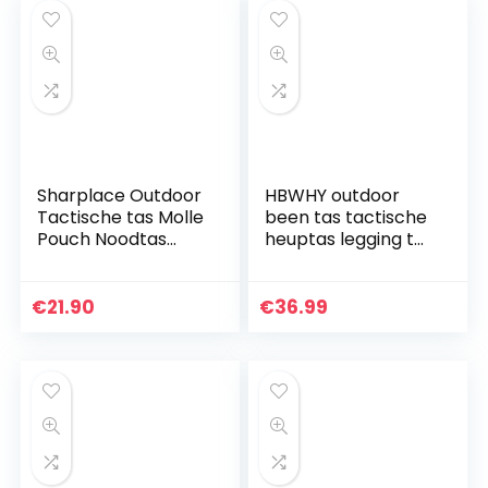
Sharplace Outdoor
HBWHY outdoor
Tactische tas Molle
been tas tactische
Pouch Noodtas
heuptas legging tas
Utility Bag
wandelen voor
mannen vrouwen
sport camping
€
21.90
€
36.99
tactische
paardrijden…