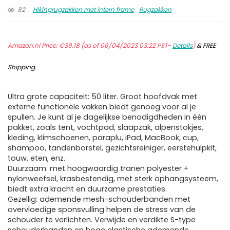
82
Hikingrugzakken met intern frame
Rugzakken
Amazon.nl Price:
€
39.18
(as of 06/04/2023 03:22 PST-
Details
)
&
FREE
Shipping
.
Ultra grote capaciteit: 50 liter. Groot hoofdvak met
externe functionele vakken biedt genoeg voor al je
spullen. Je kunt al je dagelijkse benodigdheden in één
pakket, zoals tent, vochtpad, slaapzak, alpenstokjes,
kleding, klimschoenen, paraplu, iPad, MacBook, cup,
shampoo, tandenborstel, gezichtsreiniger, eerstehulpkit,
touw, eten, enz.
Duurzaam: met hoogwaardig tranen polyester +
nylonweefsel, krasbestendig, met sterk ophangsysteem,
biedt extra kracht en duurzame prestaties.
Gezellig: ademende mesh-schouderbanden met
overvloedige sponsvulling helpen de stress van de
schouder te verlichten. Verwijde en verdikte S-type