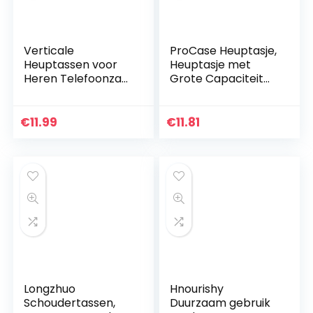
Verticale
ProCase Heuptasje,
Heuptassen voor
Heuptasje met
Heren Telefoonzak,
Grote Capaciteit
Heuptas Riemtas
voor Mannen
voor Smartphone,
Vrouwen voor
7.0″ Klein Mannen
Reizen, Wandelen,
€
11.99
€
11.81
Heuptasje met
Hardlopen,
Karabijnhaak voor
Buitensport…
Telefoon Zakje
Portemonnee
Handtas voor
Reizen Wandelen
Outdoor Sport
Longzhuo
Hnourishy
Schoudertassen,
Duurzaam gebruik