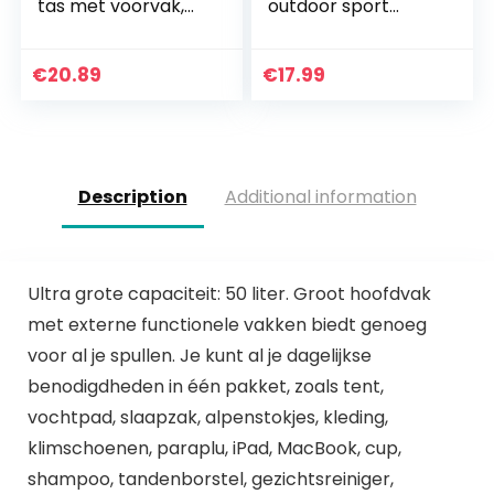
tas met voorvak,
outdoor sport
hiphop, streetwear
waterdichte
voor dames en
running heuptas
heren, functionele
joggen fietsen tas
€
20.89
€
17.99
taillepacks,
telefoon anti-
verstelbare…
diefstal riem tas…
Description
Additional information
Ultra grote capaciteit: 50 liter. Groot hoofdvak
met externe functionele vakken biedt genoeg
voor al je spullen. Je kunt al je dagelijkse
benodigdheden in één pakket, zoals tent,
vochtpad, slaapzak, alpenstokjes, kleding,
klimschoenen, paraplu, iPad, MacBook, cup,
shampoo, tandenborstel, gezichtsreiniger,