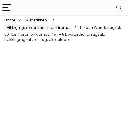
Home
Rugzakken
Hikingrugzakken met intern frame
Lukasa Wandelrugzak
50 liter, heren en dames, 45 l + 5 l, waterdichte rugzak,
trekkingrugzak, reisrugzak, outdoor…