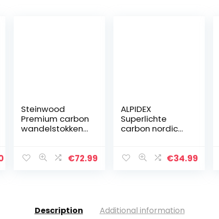
Steinwood
ALPIDEX
Premium carbon
Superlichte
wandelstokken
carbon nordic
–
walking stokken
trekkingstokken
voor dames en
– extra licht,
heren met
0
€
72.99
€
34.99
verstelbaar met
rubberen buffer
telescoop en
en kurken
klemsluiting
handvat
met…
Description
Additional information