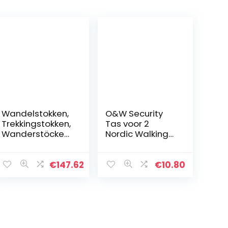
Wandelstokken,
O&W Security
Trekkingstokken,
Tas voor 2
Wanderstöcke
Nordic Walking
Faltbar, Nordic
stokken met
Walking Stock
draagriem, zeer
Verstellbar,
licht, waterdicht,
€
147.62
€
10.80
Trek-Z
zwart, 1
Trekkingstöcke
koppelingsbeve
Korkgriff…
stiging + 6…