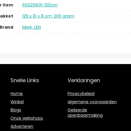
 item
65025601-120cm
pakket
126 x 10 x 8 cm; 200 gram
Brand
Merk: LEKI
Snelle Links
Verklaringen
Home
Privacybeleid
Winkel
algemene voorwaarden
Blogs
Gelieerde
openbaarmaking
Onze webshops
Adverteren