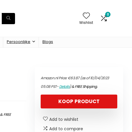
0
Wishlist
Persoonlijke
Blogs
Amazon.nl Price:
€
63.87
(as of 10/04/2023
05:08 PST-
Details
)
&
FREE Shipping
.
KOOP PRODUCT
)
&
FREE
Add to wishlist
Add to compare