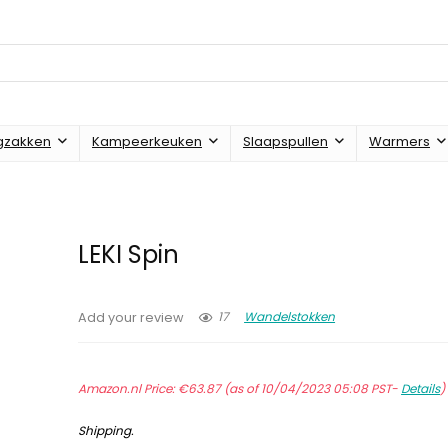
gzakken
Kampeerkeuken
Slaapspullen
Warmers
LEKI Spin
17
Wandelstokken
Add your review
Amazon.nl Price:
€
63.87
(as of 10/04/2023 05:08 PST-
Details
Shipping
.