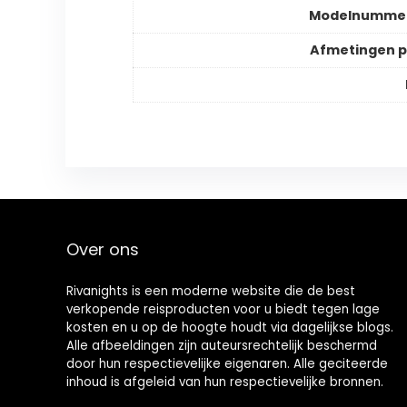
Modelnummer
Afmetingen 
Over ons
Rivanights is een moderne website die de best
verkopende reisproducten voor u biedt tegen lage
kosten en u op de hoogte houdt via dagelijkse blogs.
Alle afbeeldingen zijn auteursrechtelijk beschermd
door hun respectievelijke eigenaren. Alle geciteerde
inhoud is afgeleid van hun respectievelijke bronnen.