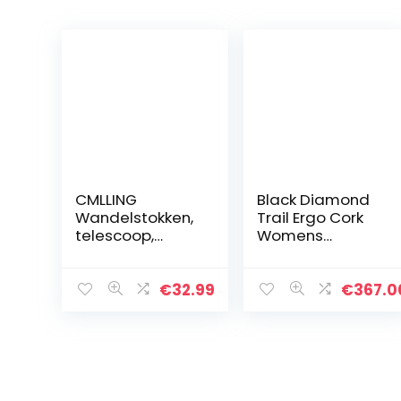
CMLLING
Black Diamond
Wandelstokken,
Trail Ergo Cork
telescoop,
Womens
ultralicht voor
wandelen Polen
wandelen,
kamperen,
€
32.99
€
367.0
bergbeklimmen,
rugzakwandelen
, trekking, 2 stuks