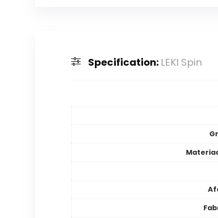
Specification:
LEKI Spin
Gr
Materia
Af
Fab