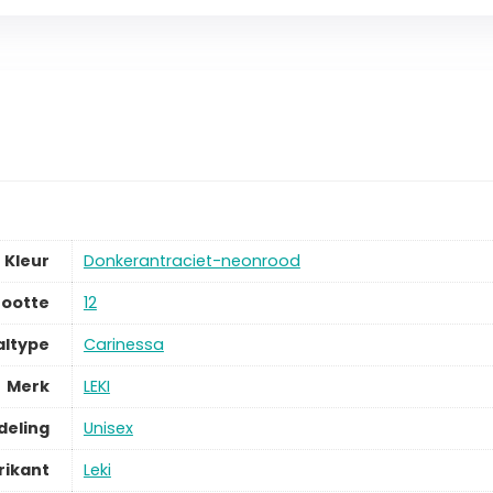
Kleur
Donkerantraciet-neonrood
ootte
12
altype
Carinessa
Merk
LEKI
deling
Unisex
rikant
Leki