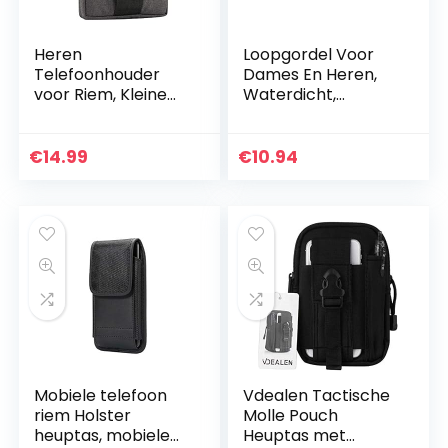
Heren
Loopgordel Voor
Telefoonhouder
Dames En Heren,
voor Riem, Kleine
Waterdicht,
Lopende Buidel,
Heuptas, Sporttas,
6.5″/6.3″
Waterdicht, Tas
Horizontaal
Met Flessenhouder
€
14.99
€
10.94
Telefoonriem Tas
Voor
Ritssluiting
Mountainbike…
Telefoonhoesje
Camping
Wandelen Outdoor
Heuptas Riem
Holster Telefoon
Zak met
Karabijnhaak
Mobiele telefoon
Vdealen Tactische
riem Holster
Molle Pouch
heuptas, mobiele
Heuptas met