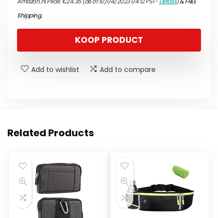
Amazon.nl Price:
€
24.35
(as of 10/04/2023 04:12 PST-
Details
)
&
FREE
Shipping
.
KOOP PRODUCT
Add to wishlist
Add to compare
Related Products