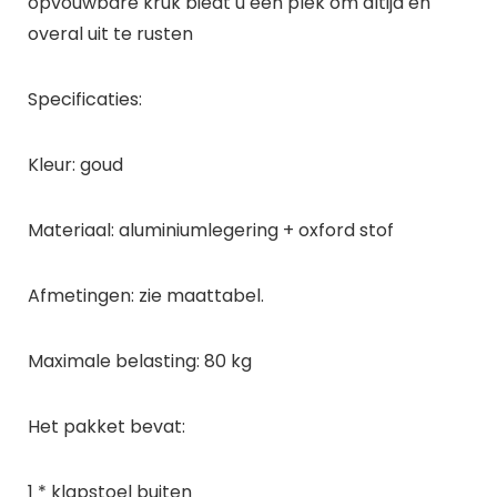
opvouwbare kruk biedt u een plek om altijd en
overal uit te rusten
Specificaties:
Kleur: goud
Materiaal: aluminiumlegering + oxford stof
Afmetingen: zie maattabel.
Maximale belasting: 80 kg
Het pakket bevat:
1 * klapstoel buiten