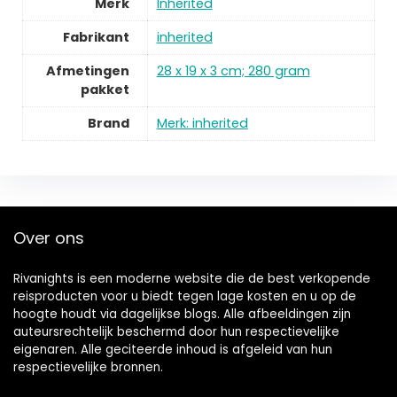
Merk
Inherited
Fabrikant
inherited
Afmetingen
28 x 19 x 3 cm; 280 gram
pakket
Brand
Merk: inherited
Over ons
Rivanights is een moderne website die de best verkopende
reisproducten voor u biedt tegen lage kosten en u op de
hoogte houdt via dagelijkse blogs. Alle afbeeldingen zijn
auteursrechtelijk beschermd door hun respectievelijke
eigenaren. Alle geciteerde inhoud is afgeleid van hun
respectievelijke bronnen.