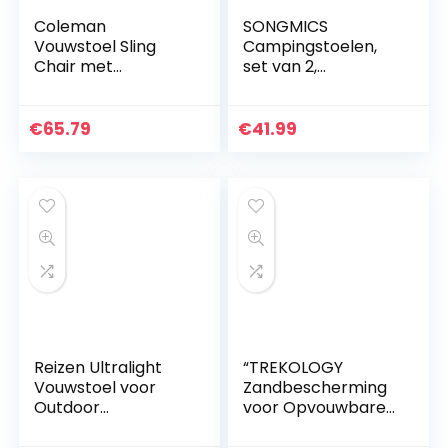
Coleman
SONGMICS
Vouwstoel Sling
Campingstoelen,
Chair met
set van 2,
aluminium frame
klapstoelen,
om te relaxen,
outdoor stoelen
campingstoel met
met armleuningen
€
65.79
€
41.99
armleuningen en
en drinkhouder,
hoge rugleuning…
stevig frame…
Reizen Ultralight
“TREKOLOGY
Vouwstoel voor
Zandbescherming
Outdoor
voor Opvouwbare
Draagbare
Campingstoelen –
Camping Stoel met
Voorkom