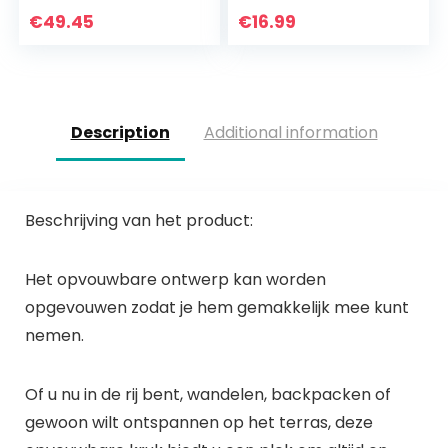
Opbergtas voor
Wegzakken op
€
49.45
€
16.99
Vissen BBQ Strand
Zandstranden en
Bearing 130 KG
Onstabiele
Oppervlakken”
Description
Additional information
Beschrijving van het product:
Het opvouwbare ontwerp kan worden
opgevouwen zodat je hem gemakkelijk mee kunt
nemen.
Of u nu in de rij bent, wandelen, backpacken of
gewoon wilt ontspannen op het terras, deze