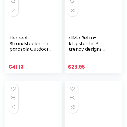
Henreal
diMio Retro-
Strandstoelen en
klapstoel in 8
parasols Outdoor
trendy designs,
Beach Folding
voor camping, tuin,
Multifunctionele
vissen, jaren ’70-
Draagbare Deck
stijl, met aluminium
€
41.13
€
26.95
Stoelen voor
frame, melt
Kinderen