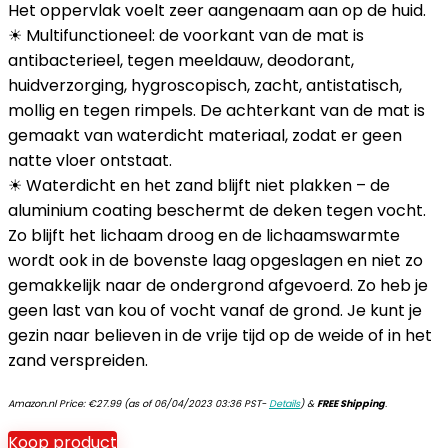
Het oppervlak voelt zeer aangenaam aan op de huid.
☀ Multifunctioneel: de voorkant van de mat is
antibacterieel, tegen meeldauw, deodorant,
huidverzorging, hygroscopisch, zacht, antistatisch,
mollig en tegen rimpels. De achterkant van de mat is
gemaakt van waterdicht materiaal, zodat er geen
natte vloer ontstaat.
☀ Waterdicht en het zand blijft niet plakken – de
aluminium coating beschermt de deken tegen vocht.
Zo blijft het lichaam droog en de lichaamswarmte
wordt ook in de bovenste laag opgeslagen en niet zo
gemakkelijk naar de ondergrond afgevoerd. Zo heb je
geen last van kou of vocht vanaf de grond. Je kunt je
gezin naar believen in de vrije tijd op de weide of in het
zand verspreiden.
Amazon.nl Price:
€
27.99
(as of 06/04/2023 03:36 PST-
Details
)
&
FREE Shipping
.
Koop product