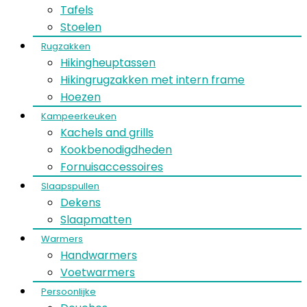
Tafels
Stoelen
Rugzakken
Hikingheuptassen
Hikingrugzakken met intern frame
Hoezen
Kampeerkeuken
Kachels and grills
Kookbenodigdheden
Fornuisaccessoires
Slaapspullen
Dekens
Slaapmatten
Warmers
Handwarmers
Voetwarmers
Persoonlijke