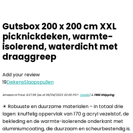
Gutsbox 200 x 200 cm XXL
picknickdeken, warmte-
isolerend, waterdicht met
draaggreep
Add your review
19
Dekens
Slaapspullen
Amazon.nl Price:
€
27.99
(as of 06/04/2023 03:36 PST-
Details
)
&
FREE Shipping
.
☀ Robuuste en duurzame materialen – in totaal drie
lagen: knuffelig oppervlak van 170 g acryl vezelstof, de
bekleding en de warmte-isolerende onderkant met
aluminiumcoating, die duurzaam en scheurbestendig is.