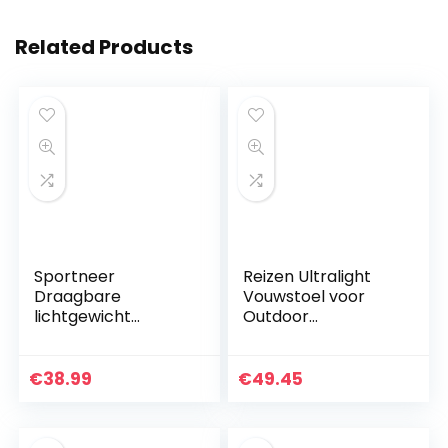
Related Products
Sportneer
Reizen Ultralight
Draagbare
Vouwstoel voor
lichtgewicht
Outdoor
vouwstoel, picknick,
Draagbare
campingstoel
Camping Stoel met
Opbergtas voor
€
38.99
€
49.45
Vissen BBQ Strand
Bearing 130 KG