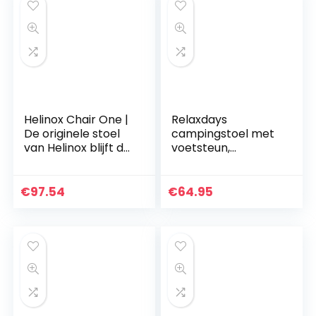
Helinox Chair One |
Relaxdays
De originele stoel
campingstoel met
van Helinox blijft de
voetsteun,
ultieme combinatie
opklapbare
van comfort,
visstoel met
lichtgewicht op te
bekerhouder &
€
97.54
€
64.95
bergen…
koeltas, tot 150 kg,
zwart-rood