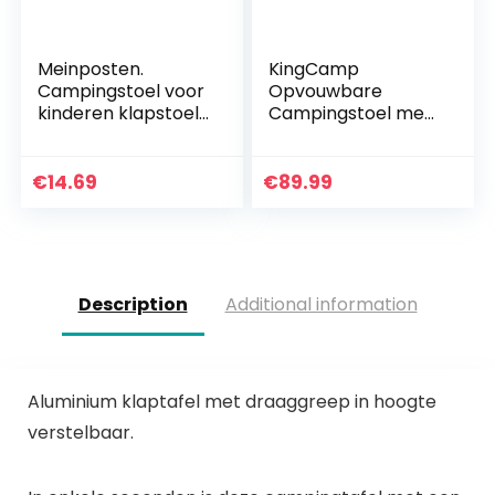
Meinposten.
KingCamp
Campingstoel voor
Opvouwbare
kinderen klapstoel
Campingstoel met
tuinstoel kind
Lendensteun
klapstoel
Lichtgewicht
kinderklapstoel
Draagbare Luxe
€
14.69
€
89.99
Gewatteerde
Opvouwbare Stoel
Extra Groot…
Description
Additional information
Aluminium klaptafel met draaggreep in hoogte
verstelbaar.