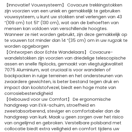
【Innovatief Vouwsysteem】 Covacure trekkingstokken
zijn voorzien van een uniek en gemakkelijk te gebruiken
vouwsysteem, u kunt uw stokken snel verlengen van 43
“(109 cm) tot 51” (130 cm), wat aan de behoeften van
mensen kan voldoen van verschillende hoogtes.
Wanneer ze niet worden gebruikt, zijn deze gemakkelijk op
te vouwen tot minder dan 14 “(35 cm) om in uw rugzak te
worden opgeborgen
【Ontworpen door Echte Wandelaars】 Covacure-
wandelstokken zijn voorzien van driedelige telescopische
assen en snelle fliplocks, gemaakt van vliegtuigkwaliteit
7075 Aluminium, wat cruciaal is voor wandelen of
backpacken in ruige terreinen en het ondersteunen van
zwaardere gewichten, is beter bestand tegen druk en
impact dan koolstofvezel, biedt een hoge mate van
corrosiebestendigheid
【Gebouwd voor uw Comfort】 De ergonomische
handgreep van EVA-schuim, stroefheid en
zweetabsorberend, steviger en comfortabeler dan de
handgreep van kurk. Maak u geen zorgen over het risico
van ongelijmd en gebroken. Verstelbare polsband met
collocatie biedt extra veiligheid en comfort tijdens uw