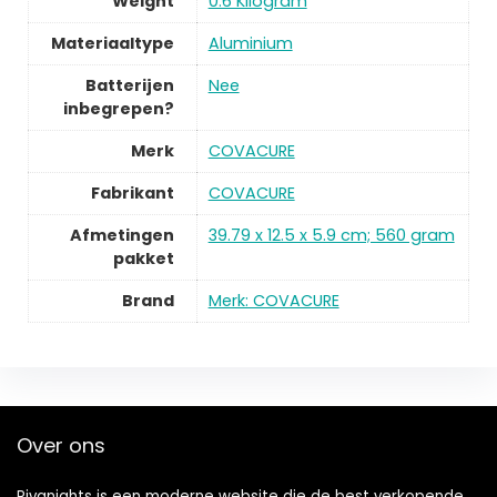
Weight
0.6 Kilogram
Materiaaltype
Aluminium
Batterijen
Nee
inbegrepen?
Merk
COVACURE
Fabrikant
COVACURE
Afmetingen
39.79 x 12.5 x 5.9 cm; 560 gram
pakket
Brand
Merk: COVACURE
Over ons
Rivanights is een moderne website die de best verkopende