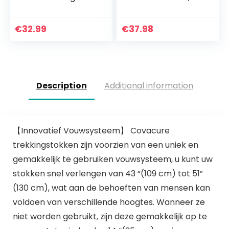
stokken
Nordic Walking-
verstelbare
stokken voor
trekkingstokken
dames en heren,
€
32.99
€
37.98
aluminium
trekkingstokken…
trekkingstokken 110
cm – 135 cm…
Description
Additional information
【Innovatief Vouwsysteem】 Covacure
trekkingstokken zijn voorzien van een uniek en
gemakkelijk te gebruiken vouwsysteem, u kunt uw
stokken snel verlengen van 43 “(109 cm) tot 51”
(130 cm), wat aan de behoeften van mensen kan
voldoen van verschillende hoogtes. Wanneer ze
niet worden gebruikt, zijn deze gemakkelijk op te