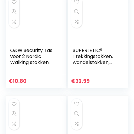
O&W Security Tas
SUPERLETIC®
voor 2 Nordic
Trekkingstokken,
Walking stokken
wandelstokken,
met draagriem,
opvouwbaar,
zeer licht,
gemakkelijk
waterdicht, zwart, 1
verstelbaar,
€
10.80
€
32.99
koppelingsbevestig
ultralichte
ing + 6…
wandelstok voor
dames en…