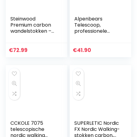
Steinwood
Alpenbears
Premium carbon
Telescoop,
wandelstokken –
professionele
trekkingstokken –
trekkingstokken,
extra licht,
wandelstokken,
verstelbaar met
verstelbaar tot 135
€
72.99
€
41.90
telescoop en
cm + rubberen
klemsluiting met…
buffers, nordic…
CCKOLE 7075
SUPERLETIC Nordic
telescopische
FX Nordic Walking-
nordic walking
stokken carbon,