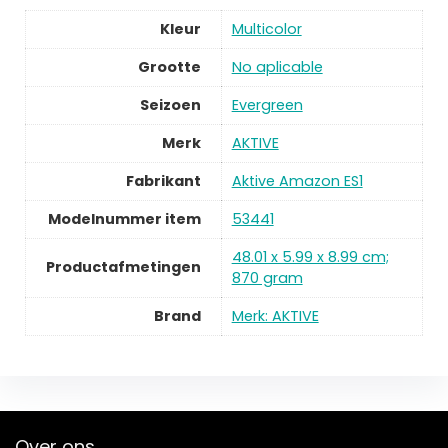
Kleur
Multicolor
Grootte
No aplicable
Seizoen
Evergreen
Merk
AKTIVE
Fabrikant
Aktive Amazon ES1
Modelnummer item
53441
48.01 x 5.99 x 8.99 cm;
Productafmetingen
870 gram
Brand
Merk: AKTIVE
Over ons