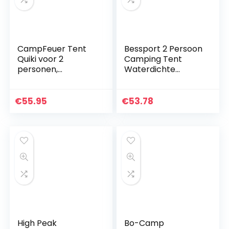
CampFeuer Tent
Bessport 2 Persoon
Quiki voor 2
Camping Tent
personen,
Waterdichte
werptent opbouw
Lichtgewicht
in 2 seconden,
Backpacken Tent
waterafstotend,
Gemakkelijk Setup
€
55.95
€
53.78
sneltent voor
3-4 Seizoen voor
festival, camping
Outdoor…
en…
High Peak
Bo-Camp