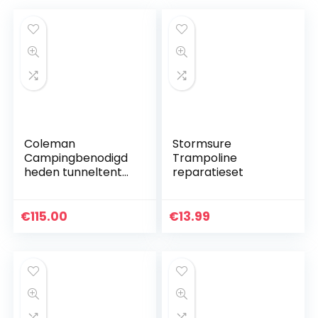
Coleman
Stormsure
Campingbenodigd
Trampoline
heden tunneltent
reparatieset
Tasman 2, 37332
€
115.00
€
13.99