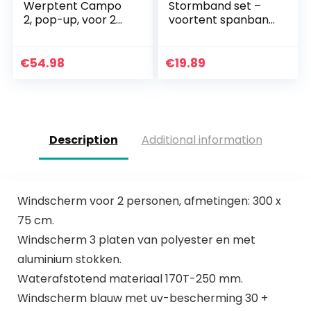
Werptent Campo
Stormband set –
2, pop-up, voor 2
voortent spanband
personen,
luifels
festivaltent met
stormbeveiliging
badbodem, super
caravan camping
€
54.98
€
19.89
lichte werptent
13 m
met snelopening…
Description
Additional information
Windscherm voor 2 personen, afmetingen: 300 x
75 cm.
Windscherm 3 platen van polyester en met
aluminium stokken.
Waterafstotend materiaal 170T-250 mm.
Windscherm blauw met uv-bescherming 30 +