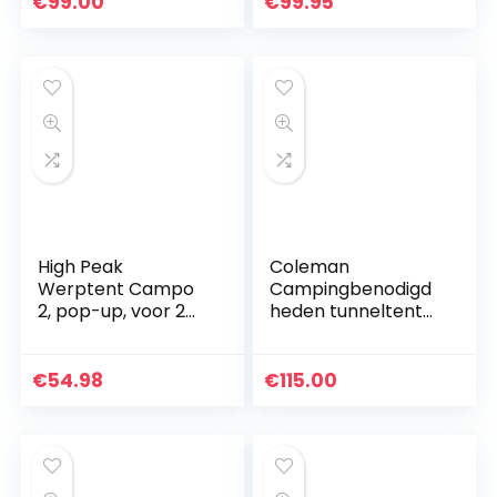
€
99.00
€
99.95
voor 2 tot 3…
High Peak
Coleman
Werptent Campo
Campingbenodigd
2, pop-up, voor 2
heden tunneltent
personen,
Tasman 2, 37332
festivaltent met
badbodem, super
€
54.98
€
115.00
lichte werptent
met snelopening…