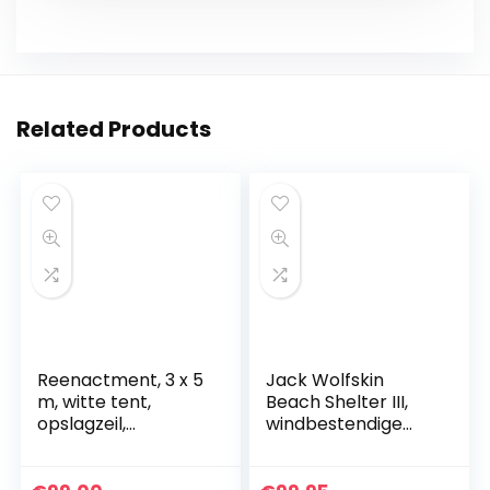
Related Products
Reenactment, 3 x 5
Jack Wolfskin
m, witte tent,
Beach Shelter III,
opslagzeil,
windbestendige
middeleeuwse tent,
strandtent met uv-
ridder
beschermingsfact
or 50+, strandtent