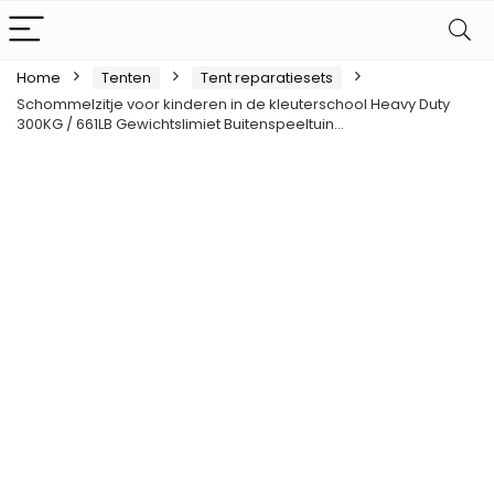
Home
Tenten
Tent reparatiesets
Schommelzitje voor kinderen in de kleuterschool Heavy Duty
300KG / 661LB Gewichtslimiet Buitenspeeltuin…