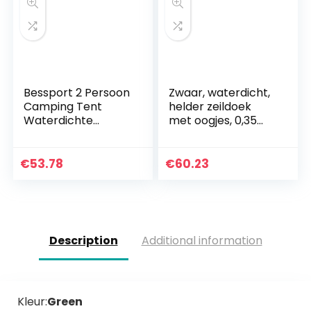
Bessport 2 Persoon
Zwaar, waterdicht,
Camping Tent
helder zeildoek
Waterdichte
met oogjes, 0,35
Lichtgewicht
mm transparant
Backpacken Tent
PVC-glas
Gemakkelijk Setup
doorzichtig zeil,
€
53.78
€
60.23
3-4 Seizoen voor
regendicht buiten…
Outdoor…
Description
Additional information
Kleur:
Green