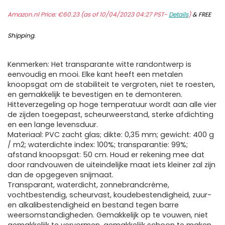
Amazon.nl Price:
€
60.23
(as of 10/04/2023 04:27 PST-
Details
)
&
FREE
Shipping
.
Kenmerken: Het transparante witte randontwerp is
eenvoudig en mooi. Elke kant heeft een metalen
knoopsgat om de stabiliteit te vergroten, niet te roesten,
en gemakkelijk te bevestigen en te demonteren.
Hitteverzegeling op hoge temperatuur wordt aan alle vier
de zijden toegepast, scheurweerstand, sterke afdichting
en een lange levensduur.
Materiaal: PVC zacht glas; dikte: 0,35 mm; gewicht: 400 g
/ m2; waterdichte index: 100%; transparantie: 99%;
afstand knoopsgat: 50 cm. Houd er rekening mee dat
door randvouwen de uiteindelijke maat iets kleiner zal zijn
dan de opgegeven snijmaat.
Transparant, waterdicht, zonnebrandcrème,
vochtbestendig, scheurvast, koudebestendigheid, zuur-
en alkalibestendigheid en bestand tegen barre
weersomstandigheden. Gemakkelijk op te vouwen, niet