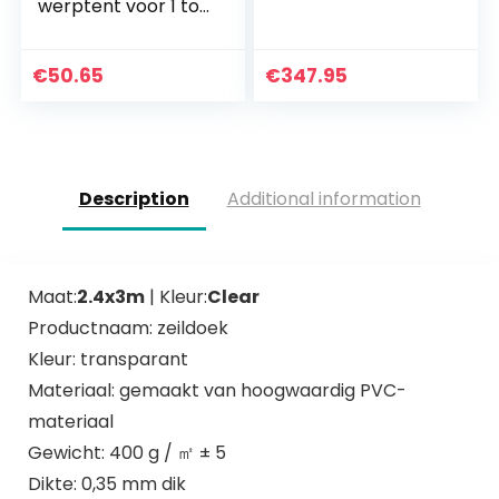
werptent voor 1 tot
2 personen tent
camping festival
tweede tent met
€
50.65
€
347.95
draagtas
Description
Additional information
Maat:
2.4x3m
| Kleur:
Clear
Productnaam: zeildoek
Kleur: transparant
Materiaal: gemaakt van hoogwaardig PVC-
materiaal
Gewicht: 400 g / ㎡ ± 5
Dikte: 0,35 mm dik