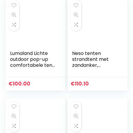
Lumaland Lichte
Neso tenten
outdoor pop-up
strandtent met
comfortabele tent
zandanker,
voor 2-3 personen
draagbare luifel
tent camping
zonnescherm – 2,1
reizen trekking
mx 2,1 m –
€
100.00
€
110.10
festival
gepatenteerde
secondentent…
versterkte hoeken