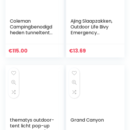
Coleman
Ajing Slaapzakken,
Campingbenodigd
Outdoor Life Bivy
heden tunneltent
Emergency
Tasman 2, 37332
Thermische
Slaapzak Houd
Warm Waterdicht
€
115.00
€
13.69
Mywater
Emergency EHBO
Blanke…
thematys outdoor-
Grand Canyon
tent licht pop-up