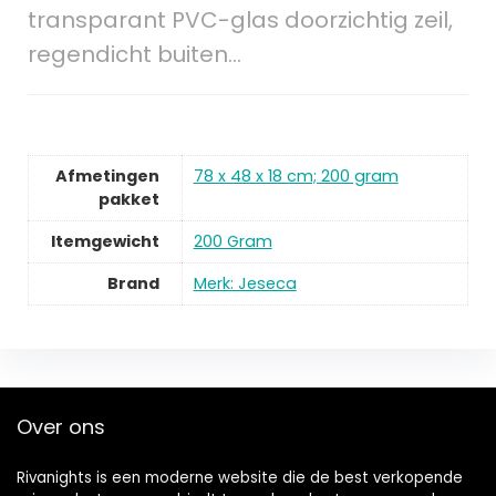
transparant PVC-glas doorzichtig zeil,
regendicht buiten…
Afmetingen
78 x 48 x 18 cm; 200 gram
pakket
Itemgewicht
200 Gram
Brand
Merk: Jeseca
Over ons
Rivanights is een moderne website die de best verkopende