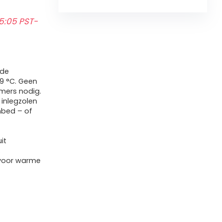
5:05 PST-
nde
9 °C. Geen
rmers nodig.
inlegzolen
nbed – of
it
.
 voor warme