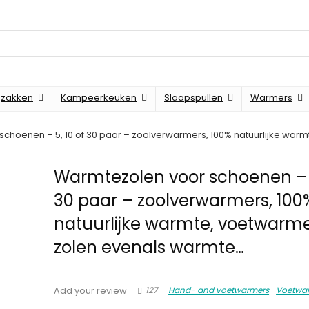
zakken
Kampeerkeuken
Slaapspullen
Warmers
choenen – 5, 10 of 30 paar – zoolverwarmers, 100% natuurlijke wa
Warmtezolen voor schoenen – 5
30 paar – zoolverwarmers, 100
natuurlijke warmte, voetwarm
zolen evenals warmte…
127
Hand- and voetwarmers
Voetwa
Add your review