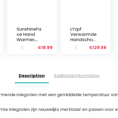
SunshineFa
LYzpf
ce Hand
Verwarmde
Warmer,
Handschoe
Zinklegerin
nen
€
18.99
€
129.59
g
Outdoor
Draagbare
Winter
Zak
Warm
Vloeibare
Gezellige
Brandstofbr
Mannen
Description
Additional information
ander
Vrouwen
Handwarm
Oplaadbar
er Indoor
e
Outdoor
Elektrische
nde inlegzolen met een gemiddelde temperatuur van 39 
Kleine…
Artritis
Hand
Warmer…
 inlegzolen zijn nauwelijks merkbaar en passen voor el