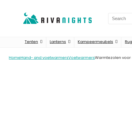
Search
for:
Tenten
Lanterns
Kampeermeubels
Rug
Home
Hand- and voetwarmers
Voetwarmers
Warmtezolen voor s