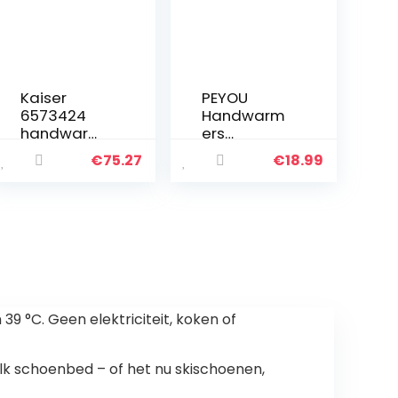
Kaiser
PEYOU
6573424
Handwarm
handwarm
ers
er Twolly,
Oplaadbaa
€
75.27
€
18.99
antraciet
r [3 in 1],
5200mAh
USB
handwarm
ers,
herbruikbar
e
handwarm
er
°C. Geen elektriciteit, koken of
draagbaar,
dubbelzijdi
g…
k schoenbed – of het nu skischoenen,