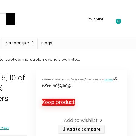
Wishlist
0
Persoonlijke
Blogs
rmte, voetwarmers zolen evenals warmte…
, 10 of
&
Amazon.nl Price:
€
23.99
(as of 10/04/2023 05:05 PST-
Details
)
FREE Shipping
.
%
ers
Koop product
Add to wishlist
0
rmers
Add to compare