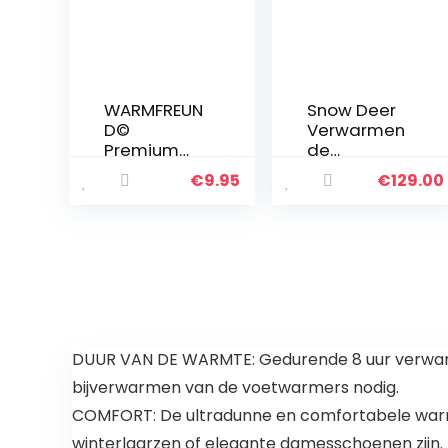
WARMFREUN
Snow Deer
D©
Verwarmen
Premium
de
handwarm
handschoe
€
9.95
€
129.00
er,
nen met
warmwater
oplaadbar
kruik,
e lithium-
verbeterd
ion-batterij,
concept
voor
2021,
dames en
langdurige
heren, skiën,
warmte
jagen,
voor koude
vissen…
DUUR VAN DE WARMTE: Gedurende 8 uur verwarme
handen,
bijverwarmen van de voetwarmers nodig.
zakwarmer
…
COMFORT: De ultradunne en comfortabele warmte
winterlaarzen of elegante damesschoenen zijn.